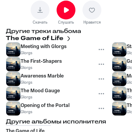
Скачать
Слушать
Нравится
Другие треки альбома
The Game of Life
Meeting with Glorgs
St
Glorgs
Gl
The First-Shapers
Ga
Glorgs
Gl
Awareness Marble
M
Glorgs
Gl
The Mood Gauge
T
Glorgs
Gl
Opening of the Portal
Th
Glorgs
Gl
Другие альбомы исполнителя
The Game of Life