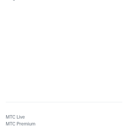
MTС Live
MTС Premium