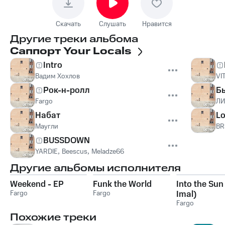
Скачать
Слушать
Нравится
Другие треки альбома
Саппорт Your Locals
Intro
Вадим Хохлов
VI
Рок-н-ролл
Б
Fargo
ЛИ
Набат
L
Маугли
BR
BUSSDOWN
YARDIE
,
Beescus
,
Meladze66
Другие альбомы исполнителя
Weekend - EP
Funk the World
Into the Sun 
Fargo
Fargo
Imal)
Fargo
Похожие треки