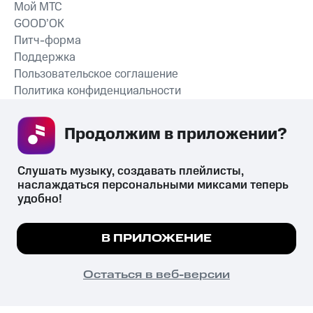
Мой МТС
GOOD’OK
Питч-форма
Поддержка
Пользовательское соглашение
Политика конфиденциальности
Рекомендательные технологии
Продолжим в приложении? 
СКАЧАТЬ ПРИЛОЖЕНИЕ
Слушать музыку, создавать плейлисты, 
наслаждаться персональными миксами теперь 
удобно!
Незаконное потребление наркотических средств,
психотропных веществ, их аналогов причиняет вред здоровью,
Мы используем куки, чтобы на сайте все
В ПРИЛОЖЕНИЕ
их незаконный оборот запрещён и влечёт установленную
работало.
Подробнее
законодательством ответственность.
© 2026 ООО «КИОН».
ПОНЯТНО
Остаться в веб-версии
Все права защищены
18+
Главная
В приложение
Избранное