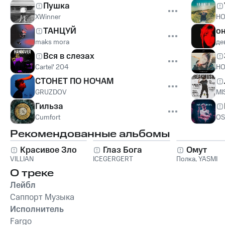
Пушка
XWinner
HO
ТАНЦУЙ
он
maks mora
де
Вся в слезах
Cartel' 204
HO
СТОНЕТ ПО НОЧАМ
GRUZDOV
MI
Гильза
Cumfort
O
Рекомендованные альбомы
Красивое Зло
Глаз Бога
Омут
VILLIAN
ICEGERGERT
Полка
,
YASMI
О треке
Лейбл
Саппорт Музыка
Исполнитель
Fargo