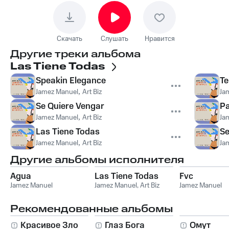
Скачать
Слушать
Нравится
Другие треки альбома
Las Tiene Todas
Speakin Elegance
Te
Jamez Manuel
,
Art Biz
Ja
Se Quiere Vengar
P
Jamez Manuel
,
Art Biz
Ja
Las Tiene Todas
Se
Jamez Manuel
,
Art Biz
Ja
Другие альбомы исполнителя
Agua
Las Tiene Todas
Fvc
Jamez Manuel
Jamez Manuel
,
Art Biz
Jamez Manuel
Рекомендованные альбомы
Красивое Зло
Глаз Бога
Омут