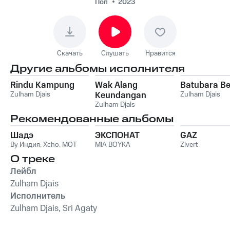
Поп
2023
Скачать
Слушать
Нравится
Другие альбомы исполнителя
Rindu Kampung
Wak Alang
Batubara Be
Zulham Djais
Keundangan
Zulham Djais
Zulham Djais
Рекомендованные альбомы
Шадэ
ЭКСПОНАТ
GAZ
By Индия
,
Xcho
,
MOT
MIA BOYKA
Zivert
О треке
Лейбл
Zulham Djais
Исполнитель
Zulham Djais, Sri Agaty