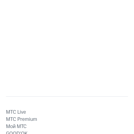
MTС Live
MTС Premium
Мой МТС
GOOD’OK