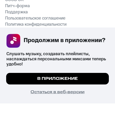
Питч-форма
Поддержка
Пользовательское соглашение
Политика конфиденциальности
Рекомендательные технологии
Продолжим в приложении? 
СКАЧАТЬ ПРИЛОЖЕНИЕ
Слушать музыку, создавать плейлисты, 
наслаждаться персональными миксами теперь 
удобно!
Незаконное потребление наркотических средств,
психотропных веществ, их аналогов причиняет вред здоровью,
Мы используем куки, чтобы на сайте все
В ПРИЛОЖЕНИЕ
их незаконный оборот запрещён и влечёт установленную
работало.
Подробнее
законодательством ответственность.
© 2026 ООО «КИОН».
ПОНЯТНО
Остаться в веб-версии
Все права защищены
18+
Главная
В приложение
Избранное