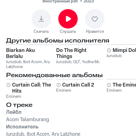
Иностранный рэп
2023
Скачать
Слушать
Нравится
Другие альбомы исполнителя
Biarkan Aku
Do The Right
Mimpi Do
Berlalu
Things
Junzdub
Junzdub
,
Ibot Acom
,
Ary
Junzdub
,
QLT
,
Yudha Moc
Latzhone
Рекомендованные альбомы
Curtain Call: The
Curtain Call 2
The Emin
Hits
Eminem
Eminem
Eminem
О треке
Лейбл
Acom Talamburang
Исполнитель
Junzdub, Ibot Acom, Ary Latzhone