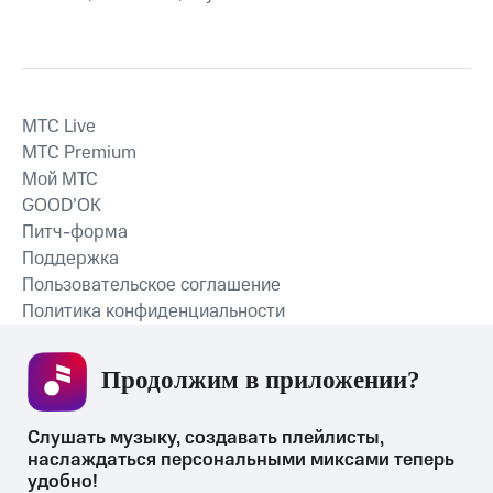
MTС Live
MTС Premium
Мой МТС
GOOD’OK
Питч-форма
Поддержка
Пользовательское соглашение
Политика конфиденциальности
Рекомендательные технологии
Продолжим в приложении? 
СКАЧАТЬ ПРИЛОЖЕНИЕ
Слушать музыку, создавать плейлисты, 
наслаждаться персональными миксами теперь 
удобно!