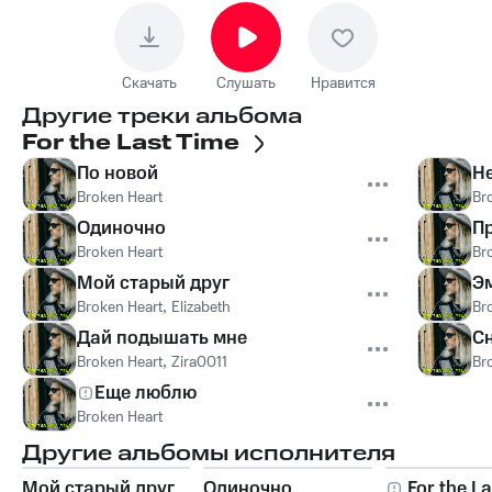
Скачать
Слушать
Нравится
Другие треки альбома
For the Last Time
По новой
Не
Broken Heart
Br
Одиночно
П
Broken Heart
Br
Мой старый друг
Э
Broken Heart
,
Elizabeth
Br
Дай подышать мне
С
Broken Heart
,
Zira0011
Br
Еще люблю
Broken Heart
Другие альбомы исполнителя
Мой старый друг
Одиночно
For the L