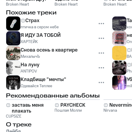
Broken Heart
Broken Heart
Broken Heart
Похожие треки
Страх
Т
птичка в сером небе
ко
Я ИДУ ЗА ТОБОЙ
не
ХАРТЕЙК
On
Снова осень в квартире
МихалычЪ
ВА
На луну
ANTIPOV
Ph
Кладбище "мечты"
У
Одевайся Теплее
mi
Рекомендованные альбомы
заставь меня
PAYCHECK
Nevermin
плакать
Пошлая Молли
Nirvana
CUPSIZE
О треке
Лейбл