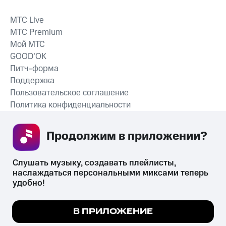
MTС Live
MTС Premium
Мой МТС
GOOD’OK
Питч-форма
Поддержка
Пользовательское соглашение
Политика конфиденциальности
Рекомендательные технологии
Продолжим в приложении? 
СКАЧАТЬ ПРИЛОЖЕНИЕ
Слушать музыку, создавать плейлисты, 
наслаждаться персональными миксами теперь 
удобно!
Незаконное потребление наркотических средств,
психотропных веществ, их аналогов причиняет вред здоровью,
Мы используем куки, чтобы на сайте все
В ПРИЛОЖЕНИЕ
их незаконный оборот запрещён и влечёт установленную
работало.
Подробнее
законодательством ответственность.