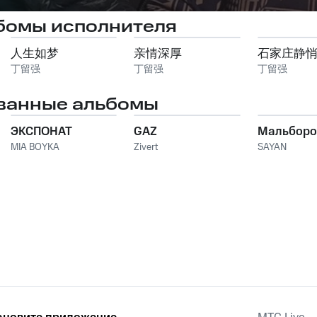
бомы исполнителя
人生如梦
亲情深厚
石家庄静
丁留强
丁留强
丁留强
ванные альбомы
ЭКСПОНАТ
GAZ
Мальборо
MIA BOYKA
Zivert
SAYAN