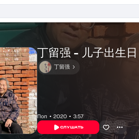
丁留强 - 儿子出生
丁留强
Поп
2020
3:57
СЛУШАТЬ