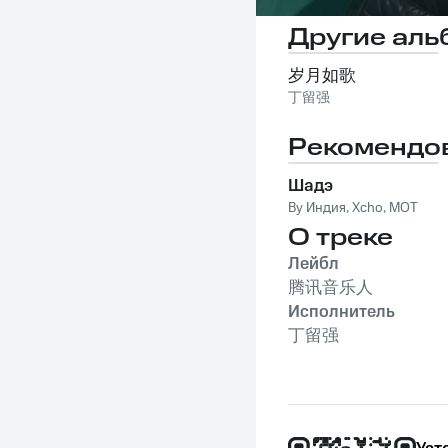
Другие аль
岁月如歌
丁留强
Рекомендо
Шадэ
By Индия
,
Xcho
,
MOT
О треке
Лейбл
腾讯音乐人
Исполнитель
丁留强