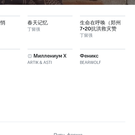
悄悄
春天记忆
生命在呼唤（郑州
7•20抗洪救灾赞
丁留强
歌）
丁留强
Миллениум X
Феникс
ARTIK & ASTI
BEARWOLF