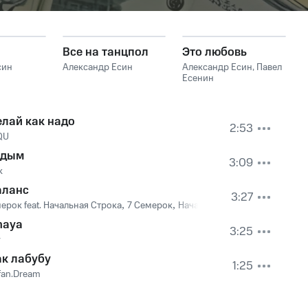
Все на танцпол
Это любовь
син
Александр Есин
Александр Есин
,
Павел
Есенин
елай как надо
2:53
QU
 дым
3:09
k
аланс
3:27
ерок feat. Начальная Строка
,
7 Семерок
,
Начальная Строка
naya
3:25
y
ак лабубу
1:25
fan.Dream