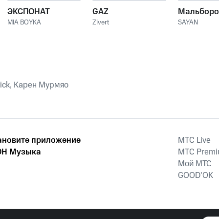
ЭКСПОНАТ
GAZ
Мальборо
MIA BOYKA
Zivert
SAYAN
rick, Карен Мурмяо
ановите приложение
MTС Live
Н Музыка
MTС Prem
Мой МТС
GOOD’OK