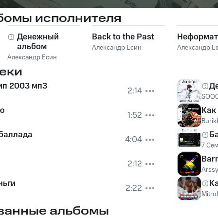
бомы исполнителя
Денежный
Back to the Past
Неформат
альбом
Александр Есин
Александр Е
Александр Есин
еки
ип 2003 мп3
Д
2:14
SOO
ю
Как
1:52
Burik
 баллада
Б
4:04
7 Сем
Bar
2:12
Arss
ньги
К
2:22
Mitro
ванные альбомы