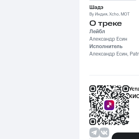
Шадэ
By Индия
,
Xcho
,
MOT
О треке
Лейбл
Александр Есин
Исполнитель
Александр Есин, Pat
Уст
КИО