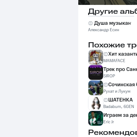
Другие аль
Душа музыканта
Александр Есин
Похожие тр
Хит казант
MAMAFACE
Трек про Сан
SIROP
Сочинская
Рухат и Лукум
ШАТЕНКА
Badabum
,
6GEN
Играем за де
Eric Jr
Рекомендо