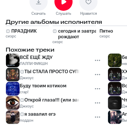
Скачать
Слушать
Нравится
Другие альбомы исполнителя
ПРАЗДНИК
сегодня и завтра
Пятно
сизрс
рождают
сизрс
сизрс
созвездия
Похожие треки
ВСЁ ЕЩЁ ЖДУ
б
ПАЛПИ ФИКШН
не
ТЫ СТАЛА ПРОСТО СУПЕР
XX
Джизус
Дж
Буду твоим котиком
В
crap!
Дж
Открой глаза!!! (или закрой свой рот)
Чт
Джизус
Дж
я завалил егэ
An
поддон
Вы