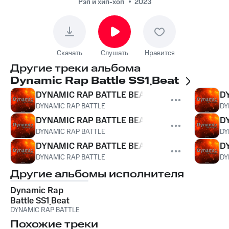
Рэп и хип-хоп
2023
Скачать
Слушать
Нравится
Другие треки альбома
Dynamic Rap Battle SS1 ฺBeat
DYNAMIC RAP BATTLE BEAT.1
D
DYNAMIC RAP BATTLE
DY
DYNAMIC RAP BATTLE BEAT.2
D
DYNAMIC RAP BATTLE
DY
DYNAMIC RAP BATTLE BEAT.3
D
DYNAMIC RAP BATTLE
DY
Другие альбомы исполнителя
Dynamic Rap
Battle SS1 ฺBeat
DYNAMIC RAP BATTLE
Похожие треки