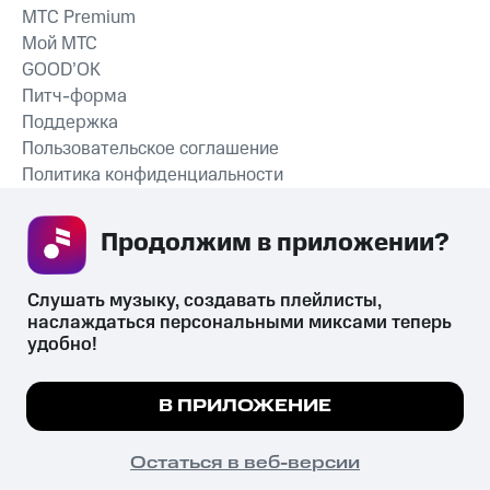
MTС Premium
Мой МТС
GOOD’OK
Питч-форма
Поддержка
Пользовательское соглашение
Политика конфиденциальности
Рекомендательные технологии
Продолжим в приложении? 
СКАЧАТЬ ПРИЛОЖЕНИЕ
Слушать музыку, создавать плейлисты, 
наслаждаться персональными миксами теперь 
удобно!
Незаконное потребление наркотических средств,
психотропных веществ, их аналогов причиняет вред здоровью,
Мы используем куки, чтобы на сайте все
В ПРИЛОЖЕНИЕ
их незаконный оборот запрещён и влечёт установленную
работало.
Подробнее
законодательством ответственность.
© 2026 ООО «КИОН».
ПОНЯТНО
Остаться в веб-версии
Все права защищены
18+