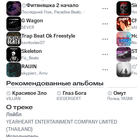
Фитяняшка 2 начало
S
Последний Глэк
,
Paradise Beats
,
Production DJ
Yo
G Wagon
Ch
SEVER
sh
Trap Beat Ok Freestyle
H
ssvitoslav07
No
Skeleton
S
Fiz_Beats
Bl
RAIJIN
skypierr
,
Arnv
Fn
Рекомендованные альбомы
Красивое Зло
Глаз Бога
Омут
VILLIAN
ICEGERGERT
Полка
,
YASMI
О треке
Лейбл
YEARHEART ENTERTAINMENT COMPANY LIMITED
(THAILAND)
Исполнитель