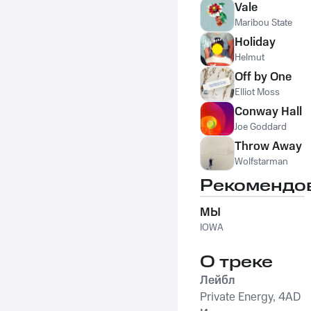
Vale
Maribou State
Holiday
Helmut
Off by One
Elliot Moss
Conway Hall
Joe Goddard
Throw Away
Wolfstarman
Рекомендо
МЫ
IOWA
О треке
Лейбл
Private Energy, 4AD