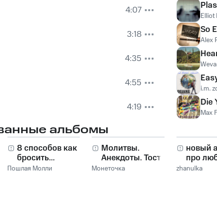
Plast
4:07
Ellio
So 
3:18
Alex 
Hear
4:35
Weva
Eas
4:55
i.m. z
Die
4:19
Max F
ванные альбомы
8 способов как
Молитвы.
новый 
бросить...
Анекдоты. Тосты.
про лю
Пошлая Молли
Монеточка
zhanulka