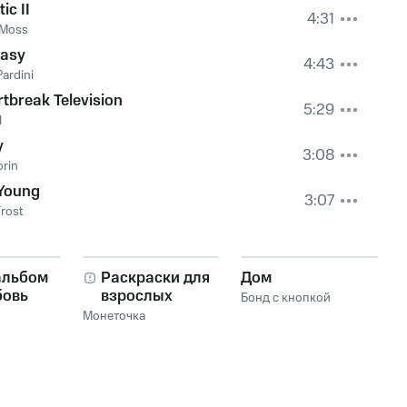
ic II
4:31
t Moss
Easy
4:43
Pardini
tbreak Television
5:29
l
y
3:08
orin
 Young
3:07
rost
альбом
Раскраски для
Дом
бовь
взрослых
Бонд с кнопкой
Монеточка