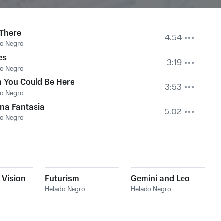
 There
4:54
do Negro
es
3:19
do Negro
 You Could Be Here
3:53
do Negro
na Fantasia
5:02
do Negro
 Vision
Futurism
Gemini and Leo
Helado Negro
Helado Negro