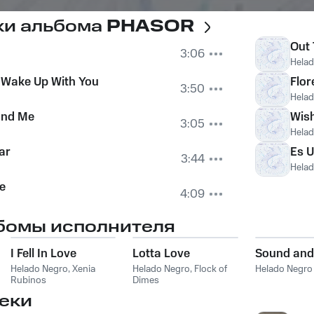
ки альбома
PHASOR
Out
3:06
Hela
o Wake Up With You
Flor
3:50
Hela
and Me
Wish
3:05
Hela
ar
Es U
3:44
Hela
e
4:09
бомы исполнителя
I Fell In Love
Lotta Love
Sound and
Helado Negro
,
Xenia
Helado Negro
,
Flock of
Helado Negro
Rubinos
Dimes
еки