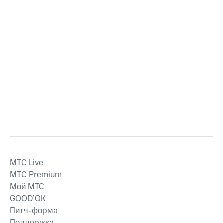
MTС Live
MTС Premium
Мой МТС
GOOD’OK
Питч-форма
Поддержка