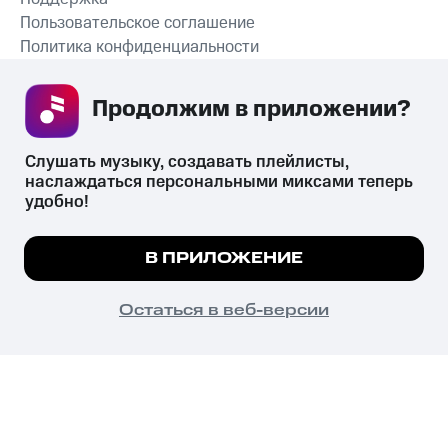
Пользовательское соглашение
Политика конфиденциальности
Рекомендательные технологии
Продолжим в приложении? 
СКАЧАТЬ ПРИЛОЖЕНИЕ
Слушать музыку, создавать плейлисты, 
наслаждаться персональными миксами теперь 
удобно!
Незаконное потребление наркотических средств,
психотропных веществ, их аналогов причиняет вред здоровью,
Мы используем куки, чтобы на сайте все
В ПРИЛОЖЕНИЕ
их незаконный оборот запрещён и влечёт установленную
работало.
Подробнее
законодательством ответственность.
© 2026 ООО «КИОН».
ПОНЯТНО
Остаться в веб-версии
Все права защищены
18+
Главная
В приложение
Избранное