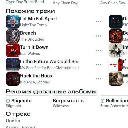
Given Day Praise Band
Any Given Day
Any Given Day
Похожие треки
Let Me Fall Apart
D
Light The Torch
SI
Breach
Be
The Unguided
Ma
Turn It Down
In
Bad Wolves
Nit
In the Future We Could See the Truth
If
My Sacrifice for Best Civilizations
,
Neo Acoustix
Ba
Hack the Hoax
Wh
Illidiance
,
Jot Maxi
Ill
Рекомендованные альбомы
Stigmata
Ветром стать
Reflectio
Stigmata
Wildways
From Ashes to 
О треке
Лейбл
Arising Empire