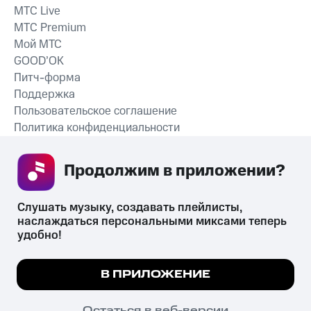
MTС Live
MTС Premium
Мой МТС
GOOD’OK
Питч-форма
Поддержка
Пользовательское соглашение
Политика конфиденциальности
Рекомендательные технологии
Продолжим в приложении? 
СКАЧАТЬ ПРИЛОЖЕНИЕ
Слушать музыку, создавать плейлисты, 
наслаждаться персональными миксами теперь 
удобно!
Незаконное потребление наркотических средств,
психотропных веществ, их аналогов причиняет вред здоровью,
Мы используем куки, чтобы на сайте все
В ПРИЛОЖЕНИЕ
их незаконный оборот запрещён и влечёт установленную
работало.
Подробнее
законодательством ответственность.
© 2026 ООО «КИОН».
ПОНЯТНО
Остаться в веб-версии