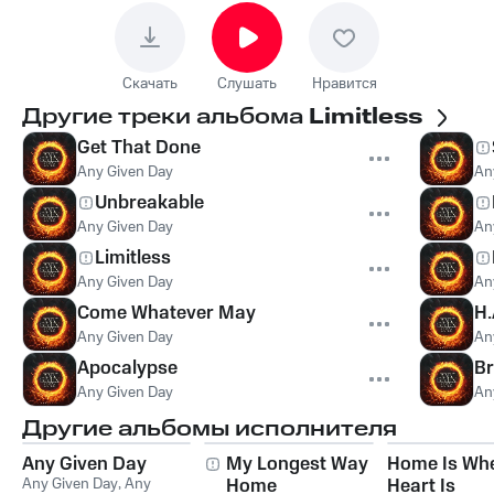
Скачать
Слушать
Нравится
Другие треки альбома
Limitless
Get That Done
Any Given Day
An
Unbreakable
Any Given Day
An
Limitless
Any Given Day
An
Come Whatever May
H.
Any Given Day
An
Apocalypse
Br
Any Given Day
An
Другие альбомы исполнителя
Any Given Day
My Longest Way
Home Is Whe
Any Given Day
,
Any
Home
Heart Is