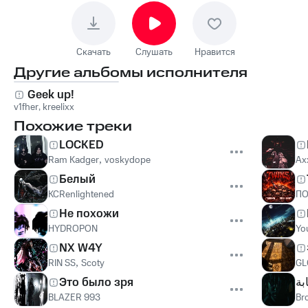
Скачать
Слушать
Нравится
Другие альбомы исполнителя
Geek up!
v1fher
,
kreelixx
Похожие треки
LOCKED
Ram Kadger
,
voskydope
Ax
Белый
KCRenlightened
П
Не похожи
HYDROPON
Yo
NX W4Y
RIN SS
,
Scoty
GL
Это было зря
بة
BLAZER 993
Br