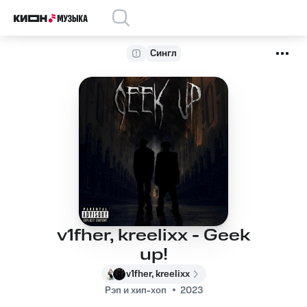
Сингл
v1fher, kreelixx - Geek
up!
v1fher, kreelixx
Рэп и хип-хоп
2023