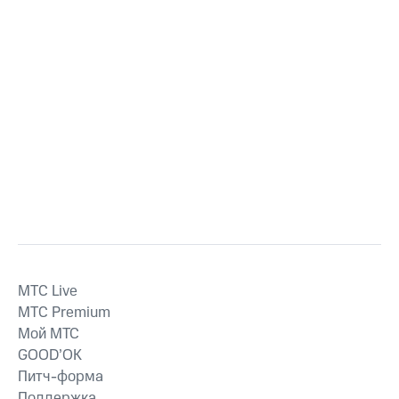
MTС Live
MTС Premium
Мой МТС
GOOD’OK
Питч-форма
Поддержка