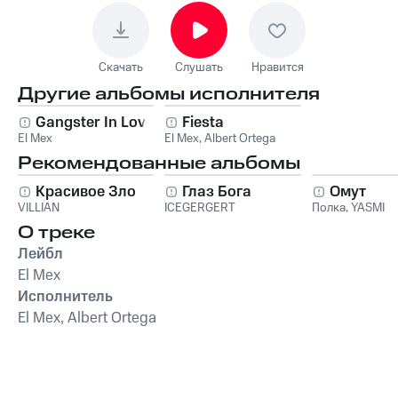
Скачать
Слушать
Нравится
Другие альбомы исполнителя
Gangster In Love
Fiesta
El Mex
El Mex
,
Albert Ortega
Рекомендованные альбомы
Красивое Зло
Глаз Бога
Омут
VILLIAN
ICEGERGERT
Полка
,
YASMI
О треке
Лейбл
El Mex
Исполнитель
El Mex, Albert Ortega