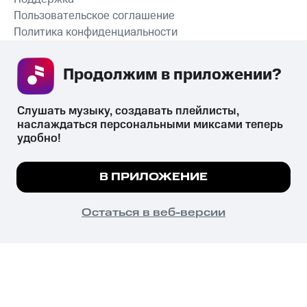
Пользовательское соглашение
Политика конфиденциальности
Рекомендательные технологии
Продолжим в приложении? 
СКАЧАТЬ ПРИЛОЖЕНИЕ
Слушать музыку, создавать плейлисты, 
наслаждаться персональными миксами теперь 
удобно!
Незаконное потребление наркотических средств,
психотропных веществ, их аналогов причиняет вред здоровью,
Мы используем куки, чтобы на сайте все
В ПРИЛОЖЕНИЕ
их незаконный оборот запрещён и влечёт установленную
работало.
Подробнее
законодательством ответственность.
© 2026 ООО «КИОН».
ПОНЯТНО
Остаться в веб-версии
Все права защищены
18+
Главная
В приложение
Избранное