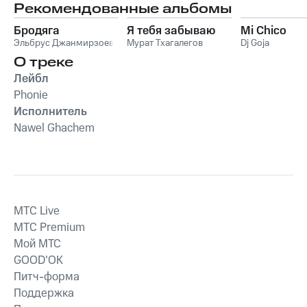
Рекомендованные альбомы
Бродяга
Я тебя забываю
Mi Chico
Эльбрус Джанмирзоев
Мурат Тхагалегов
Dj Goja
О треке
Лейбл
Phonie
Исполнитель
Nawel Ghachem
MTС Live
MTС Premium
Мой МТС
GOOD’OK
Питч-форма
Поддержка