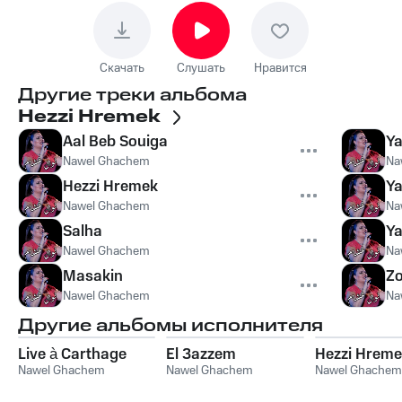
Скачать
Слушать
Нравится
Другие треки альбома
Hezzi Hremek
Aal Beb Souiga
Ya
Nawel Ghachem
Na
Hezzi Hremek
Y
Nawel Ghachem
Na
Salha
Ya
Nawel Ghachem
Na
Masakin
Z
Nawel Ghachem
Na
Другие альбомы исполнителя
Live à Carthage
El 3azzem
Hezzi Hreme
Nawel Ghachem
Nawel Ghachem
Nawel Ghachem