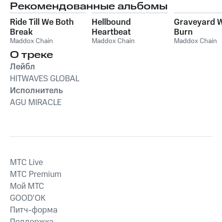
CHRISTMAS GOAT)
Рекомендованные альбомы
Ride Till We Both
Hellbound
Graveyard 
Break
Heartbeat
Burn
Maddox Chain
Maddox Chain
Maddox Chain
О треке
Лейбл
HITWAVES GLOBAL
Исполнитель
AGU MIRACLE
MTС Live
MTС Premium
Мой МТС
GOOD’OK
Питч-форма