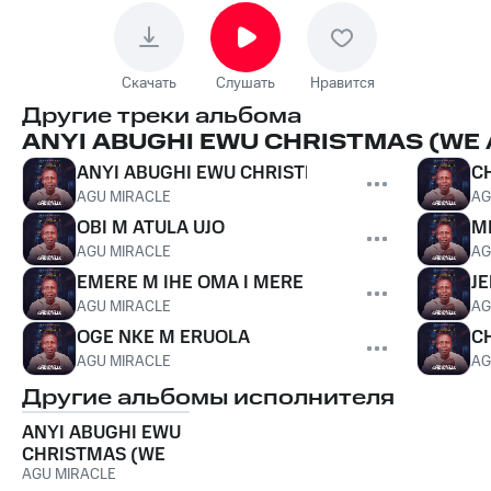
Скачать
Слушать
Нравится
Другие треки альбома
ANYI ABUGHI EWU CHRISTMAS (WE
ANYI ABUGHI EWU CHRISTMAS
CH
AGU MIRACLE
AG
OBI M ATULA UJO
M
AGU MIRACLE
AG
EMERE M IHE OMA I MERE IBE M
JE
AGU MIRACLE
AG
OGE NKE M ERUOLA
C
AGU MIRACLE
AG
Другие альбомы исполнителя
ANYI ABUGHI EWU
CHRISTMAS (WE
ARE NOT
AGU MIRACLE