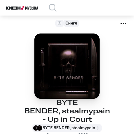
Сингл
BYTE
BENDER, stealmypain
- Up in Court
BYTE BENDER, stealmypain