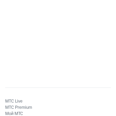
MTС Live
MTС Premium
Мой МТС