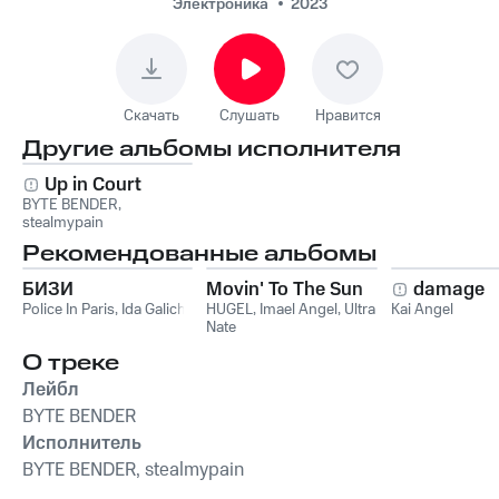
Электроника
2023
Скачать
Слушать
Нравится
Другие альбомы исполнителя
Up in Court
BYTE BENDER
,
stealmypain
Рекомендованные альбомы
БИЗИ
Movin' To The Sun
damage
Police In Paris
,
Ida Galich
HUGEL
,
Imael Angel
,
Ultra
Kai Angel
Nate
О треке
Лейбл
BYTE BENDER
Исполнитель
BYTE BENDER, stealmypain