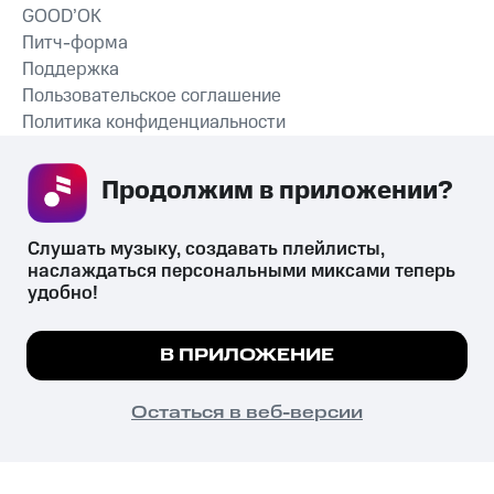
GOOD’OK
Питч-форма
Поддержка
Пользовательское соглашение
Политика конфиденциальности
Рекомендательные технологии
Продолжим в приложении? 
СКАЧАТЬ ПРИЛОЖЕНИЕ
Слушать музыку, создавать плейлисты, 
наслаждаться персональными миксами теперь 
удобно!
Незаконное потребление наркотических средств,
психотропных веществ, их аналогов причиняет вред здоровью,
Мы используем куки, чтобы на сайте все
В ПРИЛОЖЕНИЕ
их незаконный оборот запрещён и влечёт установленную
работало.
Подробнее
законодательством ответственность.
© 2026 ООО «КИОН».
ПОНЯТНО
Остаться в веб-версии
Все права защищены
18+
Главная
В приложение
Избранное