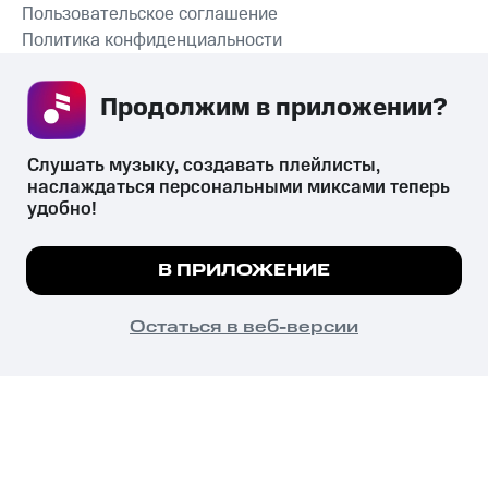
Пользовательское соглашение
Политика конфиденциальности
Рекомендательные технологии
Продолжим в приложении? 
СКАЧАТЬ ПРИЛОЖЕНИЕ
Слушать музыку, создавать плейлисты, 
наслаждаться персональными миксами теперь 
удобно!
Незаконное потребление наркотических средств,
психотропных веществ, их аналогов причиняет вред здоровью,
Мы используем куки, чтобы на сайте все
В ПРИЛОЖЕНИЕ
их незаконный оборот запрещён и влечёт установленную
работало.
Подробнее
законодательством ответственность.
© 2026 ООО «КИОН».
ПОНЯТНО
Остаться в веб-версии
Все права защищены
18+
Главная
В приложение
Избранное