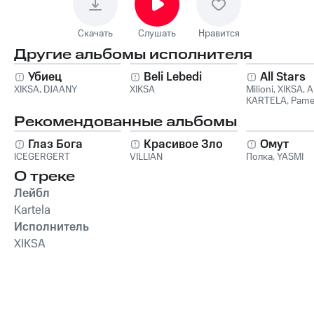
Скачать
Слушать
Нравится
Другие альбомы исполнителя
Убиец
Beli Lebedi
All Stars
XIKSA
,
DJAANY
XIKSA
Milioni
,
XIKSA
,
A
KARTELA
,
Pame
DJAANY
Рекомендованные альбомы
Глаз Бога
Красивое Зло
Омут
ICEGERGERT
VILLIAN
Полка
,
YASMI
О треке
Лейбл
Kartela
Исполнитель
XIKSA