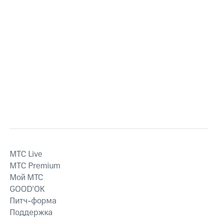
MTС Live
MTС Premium
Мой МТС
GOOD’OK
Питч-форма
Поддержка