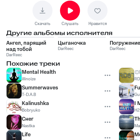
Скачать
Слушать
Нравится
Другие альбомы исполнителя
Ангел, парящий
Цыганочка
Погружение
над тобой
DarReec
DarReec
DarReec
Похожие треки
Mental Health
illinoize
RD
Summerwaves
Fu
T-D.A.B
Gu
Kalinushka
I 
Bobryuko
H2
Снег
Th
Nastka
Ma
Life
Me