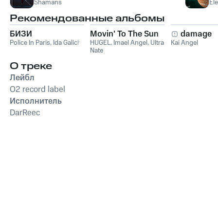
Shamans
Ele
Рекомендованные альбомы
БИЗИ
Movin' To The Sun
damage
Police In Paris
,
Ida Galich
HUGEL
,
Imael Angel
,
Ultra
Kai Angel
Nate
О треке
Лейбл
O2 record label
Исполнитель
DarReec