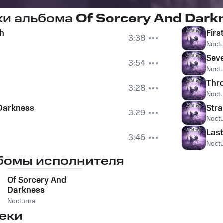
ки альбома
Of Sorcery And Dark
ch
Firs
3:38
Noct
Seve
3:54
Noct
Thr
3:28
Noct
 Darkness
Str
3:29
Noct
Last
3:46
Noct
бомы исполнителя
Of Sorcery And
Darkness
Nocturna
еки