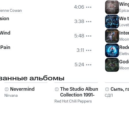
Win
4:06
ienne Cowan
Epica
usion
We t
3:38
Loveb
 Wind
Inte
5:48
Moonl
 Pain
Red
3:11
Elett
God
5:24
Moonl
ванные альбомы
Nevermind
The Studio Album
Сыпь, г
Collection 1991-
Nirvana
СДП
2011
Red Hot Chili Peppers