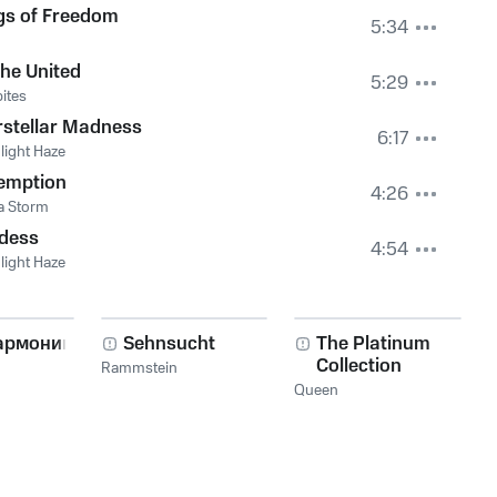
gs of Freedom
5:34
he United
5:29
ites
rstellar Madness
6:17
ight Haze
emption
4:26
ra Storm
dess
4:54
ight Haze
армоника!
Sehnsucht
The Platinum
Collection
Rammstein
Queen