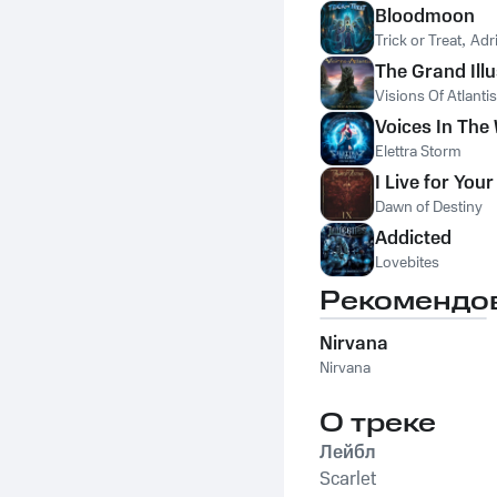
Bloodmoon
Trick or Treat
,
Adr
The Grand Ill
Visions Of Atlantis
Voices In The
Elettra Storm
I Live for Your
Dawn of Destiny
Addicted
Lovebites
Рекомендо
Nirvana
Nirvana
О треке
Лейбл
Scarlet