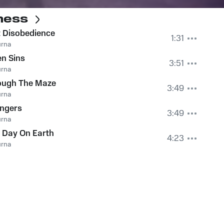
ness
t Disobedience
1:31
urna
n Sins
3:51
urna
ough The Maze
3:49
urna
angers
3:49
urna
 Day On Earth
4:23
urna