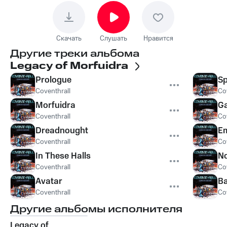
Скачать
Слушать
Нравится
Другие треки альбома
Legacy of Morfuidra
Prologue
S
Coventhrall
Co
Morfuidra
Ga
Coventhrall
Co
Dreadnought
Em
Coventhrall
Co
In These Halls
No
Coventhrall
Co
Avatar
Ba
Coventhrall
Co
Другие альбомы исполнителя
Legacy of