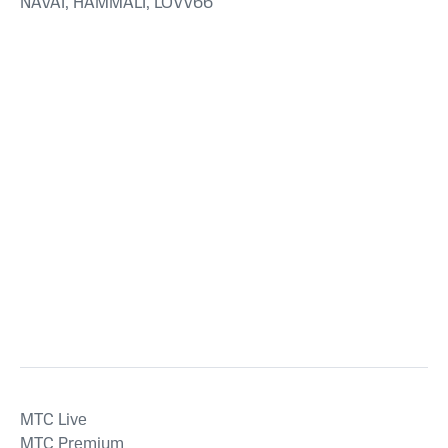
NAVAI, HAMMALI, LOVV66
MTС Live
MTС Premium