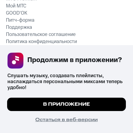
Мой МТС
GOOD’OK
Питч-форма
Поддержка
Пользовательское соглашение
Политика конфиденциальности
Рекомендательные технологии
Продолжим в приложении? 
СКАЧАТЬ ПРИЛОЖЕНИЕ
Слушать музыку, создавать плейлисты, 
наслаждаться персональными миксами теперь 
удобно!
Незаконное потребление наркотических средств,
психотропных веществ, их аналогов причиняет вред здоровью,
Мы используем куки, чтобы на сайте все
В ПРИЛОЖЕНИЕ
их незаконный оборот запрещён и влечёт установленную
работало.
Подробнее
законодательством ответственность.
© 2026 ООО «КИОН».
ПОНЯТНО
Остаться в веб-версии
Все права защищены
18+
Главная
В приложение
Избранное