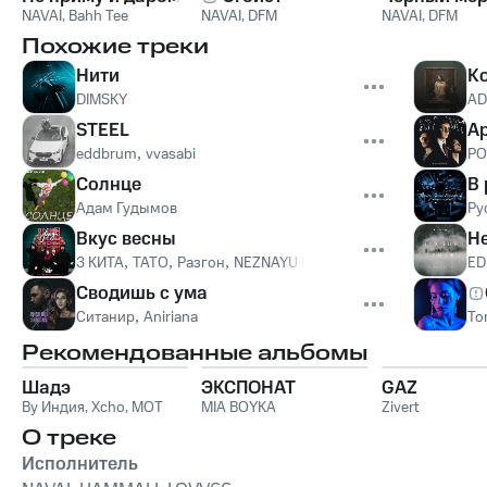
NAVAI
,
Bahh Tee
NAVAI
,
DFM
NAVAI
,
DFM
Похожие треки
Нити
К
DIMSKY
AD
STEEL
А
eddbrum
,
vvasabi
PO
Солнце
В
Адам Гудымов
Ру
Вкус весны
Н
3 КИТА
,
ТАТО
,
Разгон
,
NEZNAYU DAZHE
,
FILIPP VOICE
ED
Сводишь с ума
Ситанир
,
Aniriana
To
Рекомендованные альбомы
Шадэ
ЭКСПОНАТ
GAZ
By Индия
,
Xcho
,
MOT
MIA BOYKA
Zivert
О треке
Исполнитель