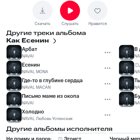
Скачать
Слушать
Нравится
Другие треки альбома
Как Есенин
Арбат
В
NAVAI
NA
Есенин
NAVAI
,
MONA
NA
Где-то в глубине сердца
Ты
NAVAI
,
MACAN
NA
Письмо маме из окопа
Б
NAVAI
NA
Холодно
NAVAI
,
Любовь Успенская
Другие альбомы исполнителя
Не приму и даром
Эгоист
Черный ме