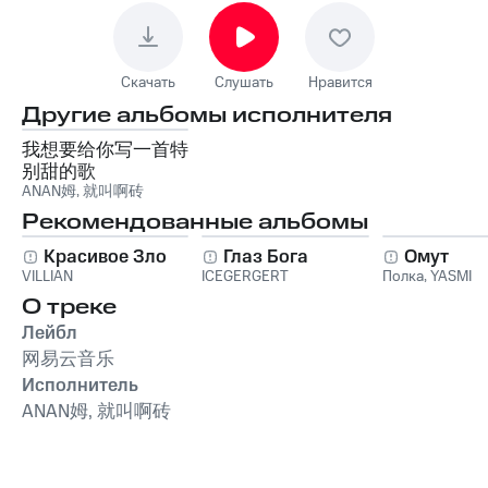
Скачать
Слушать
Нравится
Другие альбомы исполнителя
我想要给你写一首特
别甜的歌
ANAN姆
,
就叫啊砖
Рекомендованные альбомы
Красивое Зло
Глаз Бога
Омут
VILLIAN
ICEGERGERT
Полка
,
YASMI
О треке
Лейбл
网易云音乐
Исполнитель
ANAN姆, 就叫啊砖