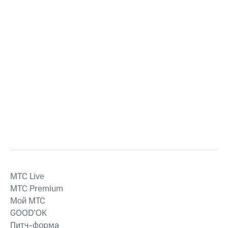
MTС Live
MTС Premium
Мой МТС
GOOD’OK
Питч-форма