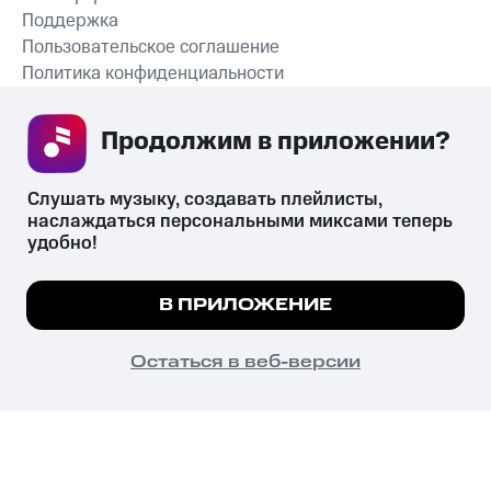
Поддержка
Пользовательское соглашение
Политика конфиденциальности
Рекомендательные технологии
Продолжим в приложении? 
СКАЧАТЬ ПРИЛОЖЕНИЕ
Слушать музыку, создавать плейлисты, 
наслаждаться персональными миксами теперь 
удобно!
Незаконное потребление наркотических средств,
психотропных веществ, их аналогов причиняет вред здоровью,
Мы используем куки, чтобы на сайте все
В ПРИЛОЖЕНИЕ
их незаконный оборот запрещён и влечёт установленную
работало.
Подробнее
законодательством ответственность.
© 2026 ООО «КИОН».
ПОНЯТНО
Остаться в веб-версии
Все права защищены
18+
Главная
В приложение
Избранное