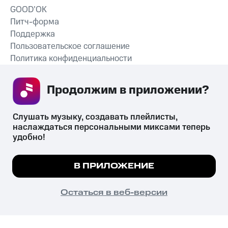
GOOD’OK
Питч-форма
Поддержка
Пользовательское соглашение
Политика конфиденциальности
Рекомендательные технологии
Продолжим в приложении? 
СКАЧАТЬ ПРИЛОЖЕНИЕ
Слушать музыку, создавать плейлисты, 
наслаждаться персональными миксами теперь 
удобно!
Незаконное потребление наркотических средств,
психотропных веществ, их аналогов причиняет вред здоровью,
Мы используем куки, чтобы на сайте все
В ПРИЛОЖЕНИЕ
их незаконный оборот запрещён и влечёт установленную
работало.
Подробнее
законодательством ответственность.
© 2026 ООО «КИОН».
ПОНЯТНО
Остаться в веб-версии
Все права защищены
18+
Главная
В приложение
Избранное