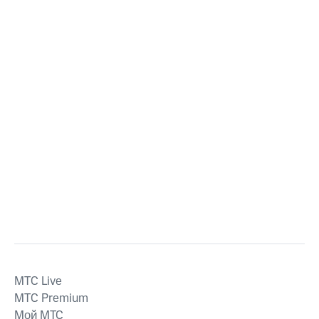
MTС Live
MTС Premium
Мой МТС