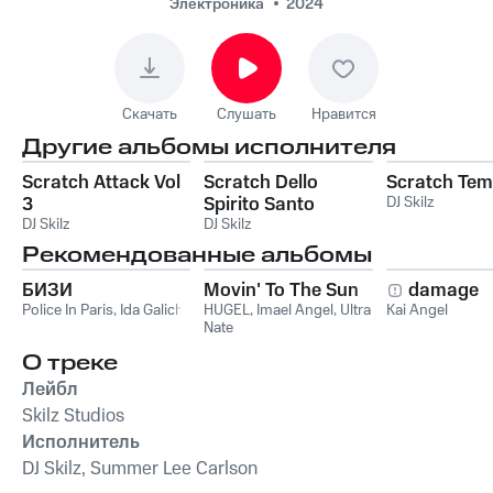
Электроника
2024
Скачать
Слушать
Нравится
Другие альбомы исполнителя
Scratch Attack Vol
Scratch Dello
Scratch Tem
3
Spirito Santo
DJ Skilz
DJ Skilz
DJ Skilz
Рекомендованные альбомы
БИЗИ
Movin' To The Sun
damage
Police In Paris
,
Ida Galich
HUGEL
,
Imael Angel
,
Ultra
Kai Angel
Nate
О треке
Лейбл
Skilz Studios
Исполнитель
DJ Skilz, Summer Lee Carlson