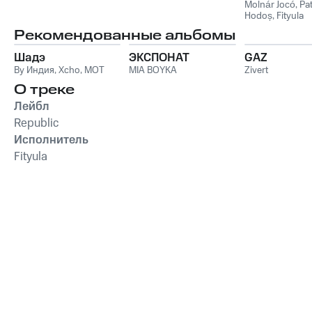
Molnár Jocó
,
Pat
Hodoș
,
Fityula
Рекомендованные альбомы
Шадэ
ЭКСПОНАТ
GAZ
By Индия
,
Xcho
,
MOT
MIA BOYKA
Zivert
О треке
Лейбл
Republic
Исполнитель
Fityula