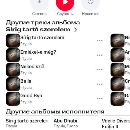
Скачать
Слушать
Нравится
Другие треки альбома
Sírig tartó szerelem
Sírig tartó szerelem
Ne
Fityula
Fit
Emléxel-e még?
A
Fityula
Fit
Neked szól
Mí
Fityula
Fit
Baila
Cr
Fityula
Fit
Good Bye
Ga
Fityula
Fit
Другие альбомы исполнителя
Sírig tartó szerelem
Abu Dhabi
Vocile Diversi
Fityula
Fityula
,
Fuono
Ediția II