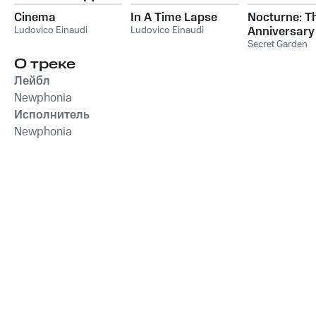
Cinema
In A Time Lapse
Nocturne: T
Ludovico Einaudi
Ludovico Einaudi
Anniversary
Collection
Secret Garden
О треке
Лейбл
Newphonia
Исполнитель
Newphonia