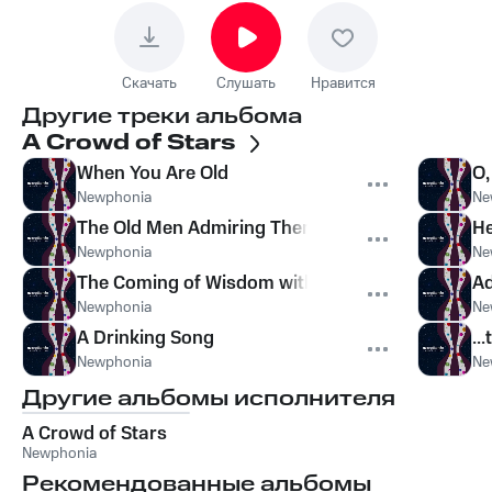
Скачать
Слушать
Нравится
Другие треки альбома
A Crowd of Stars
When You Are Old
O,
Newphonia
Ne
The Old Men Admiring Themselves in the Water
He
Newphonia
Ne
The Coming of Wisdom with Time
A
Newphonia
Ne
A Drinking Song
..
Newphonia
Ne
Другие альбомы исполнителя
A Crowd of Stars
Newphonia
Рекомендованные альбомы