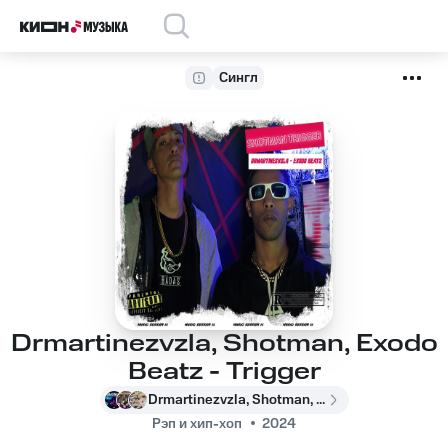
Сингл
Drmartinezvzla, Shotman, Exodo
Beatz - Trigger
Drmartinezvzla, Shotman, Exodo Beatz
Рэп и хип-хоп
2024