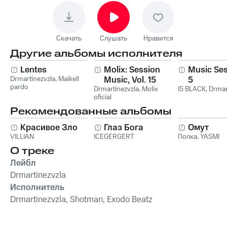
Скачать
Слушать
Нравится
Другие альбомы исполнителя
Lentes
Molix: Session
Music Sess
Drmartinezvzla
,
Maikell
Music, Vol. 15
5
pardo
Drmartinezvzla
,
Molix
IS BLACK
,
Drmar
oficial
Рекомендованные альбомы
Красивое Зло
Глаз Бога
Омут
VILLIAN
ICEGERGERT
Полка
,
YASMI
О треке
Лейбл
Drmartinezvzla
Исполнитель
Drmartinezvzla, Shotman, Exodo Beatz