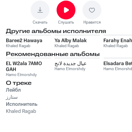
Скачать
Слушать
Нравится
Другие альбомы исполнителя
Baree2 Hawaya
Ya Alby Malak
Farahy Ena
Khaled Ragab
Khaled Ragab
Khaled Ragab
Рекомендованные альбомы
EL W2ala 7AMO
عيال جديدة لانج
Elsadara Be
GAH
Hamo Elmorshdy
Hamo Elmorsh
Hamo Elmorshdy
О треке
Лейбл
ستارز
Исполнитель
Khaled Ragab