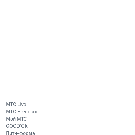
MTС Live
MTС Premium
Мой МТС
GOOD’OK
Питч-форма