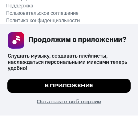
Поддержка
Пользовательское соглашение
Политика конфиденциальности
Рекомендательные технологии
Продолжим в приложении? 
СКАЧАТЬ ПРИЛОЖЕНИЕ
Слушать музыку, создавать плейлисты, 
наслаждаться персональными миксами теперь 
удобно!
Незаконное потребление наркотических средств,
психотропных веществ, их аналогов причиняет вред здоровью,
Мы используем куки, чтобы на сайте все
В ПРИЛОЖЕНИЕ
их незаконный оборот запрещён и влечёт установленную
работало.
Подробнее
законодательством ответственность.
© 2026 ООО «КИОН».
ПОНЯТНО
Остаться в веб-версии
Все права защищены
18+
Главная
В приложение
Избранное