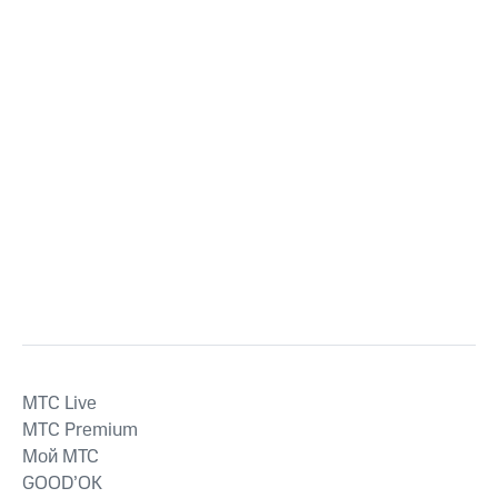
MTС Live
MTС Premium
Мой МТС
GOOD’OK