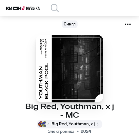
Сингл
Big Red, Youthman, x j
- MC
Big Red, Youthman, x j
Электроника
2024