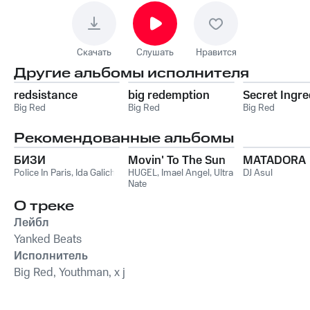
Скачать
Слушать
Нравится
Другие альбомы исполнителя
redsistance
big redemption
Secret Ingre
Big Red
Big Red
Big Red
Рекомендованные альбомы
БИЗИ
Movin' To The Sun
MATADORA
Police In Paris
,
Ida Galich
HUGEL
,
Imael Angel
,
Ultra
DJ Asul
Nate
О треке
Лейбл
Yanked Beats
Исполнитель
Big Red, Youthman, x j