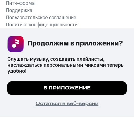
Питч-форма
Поддержка
Пользовательское соглашение
Политика конфиденциальности
Рекомендательные технологии
Продолжим в приложении? 
СКАЧАТЬ ПРИЛОЖЕНИЕ
Слушать музыку, создавать плейлисты, 
наслаждаться персональными миксами теперь 
удобно!
Незаконное потребление наркотических средств,
психотропных веществ, их аналогов причиняет вред здоровью,
Мы используем куки, чтобы на сайте все
В ПРИЛОЖЕНИЕ
их незаконный оборот запрещён и влечёт установленную
работало.
Подробнее
законодательством ответственность.
© 2026 ООО «КИОН».
ПОНЯТНО
Остаться в веб-версии
Все права защищены
18+
Главная
В приложение
Избранное