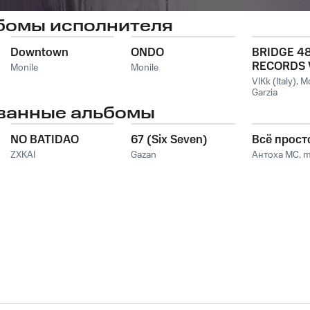
бомы исполнителя
Downtown
ONDO
BRIDGE 4
RECORDS V
Monile
Monile
II
VIKk (Italy)
,
Mo
Garzia
ванные альбомы
NO BATIDAO
67 (Six Seven)
Всё прост
ZXKAI
Gazan
Антоха МС
,
m