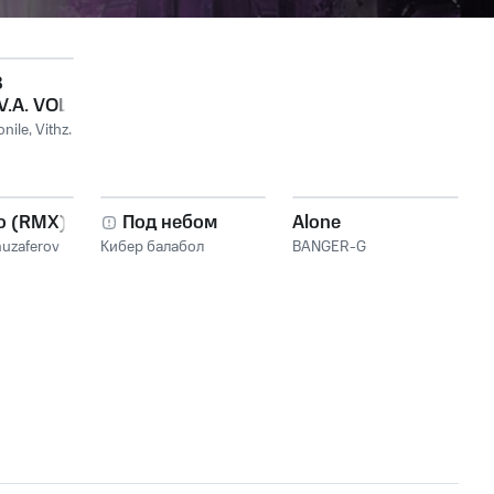
8
.A. VOL
nile
,
Vithz
,
о (RMX)
Под небом
Alone
uzaferov
Кибер балабол
BANGER-G