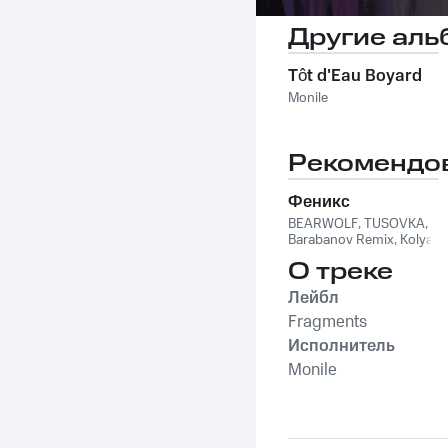
Другие аль
Tôt d'Eau Boyard
Monile
Рекомендо
Феникс
BEARWOLF
,
TUSOVKA
,
Barabanov Remix
,
Kolya
Funk
,
WXREAD
,
Emio
О треке
Лейбл
Fragments
Исполнитель
Monile