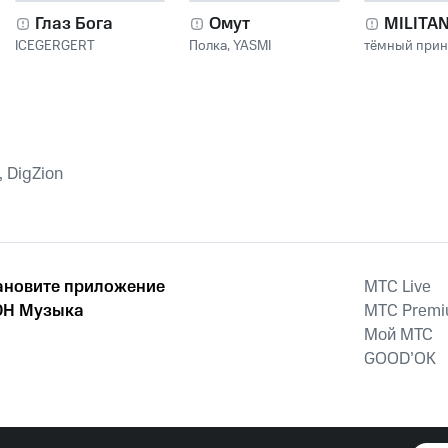
Глаз Бога
Омут
MILITA
ICEGERGERT
Полка
,
YASMI
тёмный при
, DigZion
ановите приложение
MTС Live
Н Музыка
MTС Prem
Мой МТС
GOOD’OK