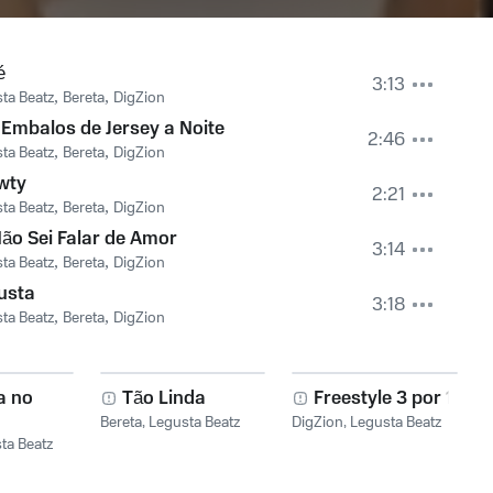
é
3:13
ta Beatz
,
Bereta
,
DigZion
Embalos de Jersey a Noite
2:46
ta Beatz
,
Bereta
,
DigZion
wty
2:21
ta Beatz
,
Bereta
,
DigZion
ão Sei Falar de Amor
3:14
ta Beatz
,
Bereta
,
DigZion
usta
3:18
ta Beatz
,
Bereta
,
DigZion
a no
Tão Linda
Freestyle 3 por 1
Bereta
,
Legusta Beatz
DigZion
,
Legusta Beatz
ta Beatz