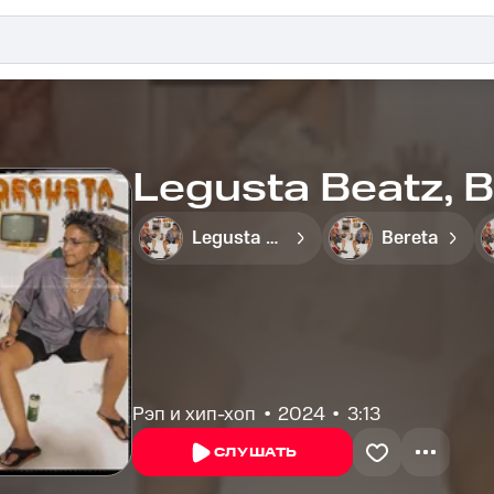
Legusta Beatz, B
Legusta Beatz
Bereta
Рэп и хип-хоп
2024
3:13
СЛУШАТЬ