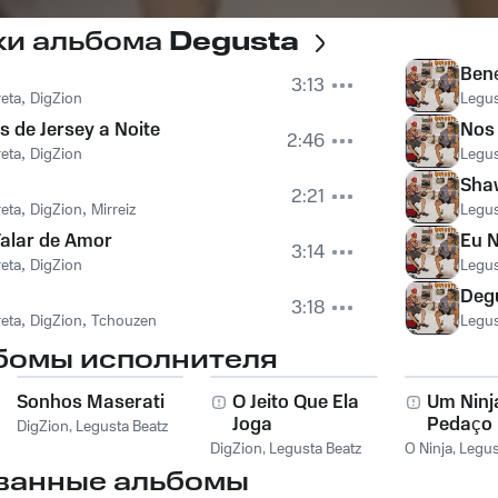
ки альбома
Degusta
Ben
3:13
eta
,
DigZion
Legus
 de Jersey a Noite
Nos 
2:46
eta
,
DigZion
Legus
Sha
2:21
eta
,
DigZion
,
Mirreiz
Legus
Falar de Amor
Eu N
3:14
eta
,
DigZion
Legus
Deg
3:18
eta
,
DigZion
,
Tchouzen
Legus
бомы исполнителя
Sonhos Maserati
O Jeito Que Ela
Um Ninj
Joga
Pedaço
DigZion
,
Legusta Beatz
DigZion
,
Legusta Beatz
O Ninja
,
Legus
ванные альбомы