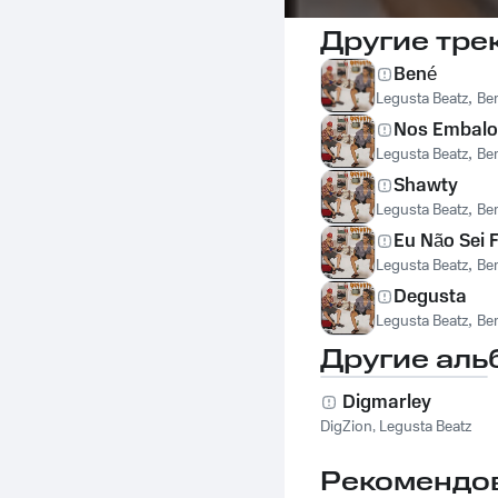
Другие тре
Bené
Legusta Beatz
,
Ber
Nos Embalos
Legusta Beatz
,
Ber
Shawty
Legusta Beatz
,
Ber
Eu Não Sei 
Legusta Beatz
,
Ber
Degusta
Legusta Beatz
,
Ber
Другие аль
Digmarley
DigZion
,
Legusta Beatz
Рекомендо