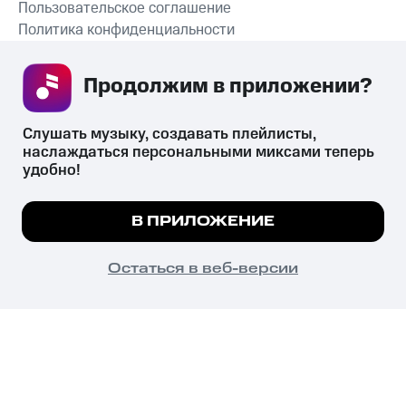
Пользовательское соглашение
Политика конфиденциальности
Рекомендательные технологии
Продолжим в приложении? 
СКАЧАТЬ ПРИЛОЖЕНИЕ
Слушать музыку, создавать плейлисты, 
наслаждаться персональными миксами теперь 
удобно!
Незаконное потребление наркотических средств,
психотропных веществ, их аналогов причиняет вред здоровью,
Мы используем куки, чтобы на сайте все
В ПРИЛОЖЕНИЕ
их незаконный оборот запрещён и влечёт установленную
работало.
Подробнее
законодательством ответственность.
© 2026 ООО «КИОН».
ПОНЯТНО
Остаться в веб-версии
Все права защищены
18+
Главная
В приложение
Избранное