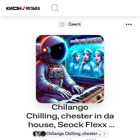
Сингл
Chilango
Chilling, chester in da
house, Seock Flexx -
Afuera Hay Shortys
Chilango Chilling, chester in da house, Seock Flexx