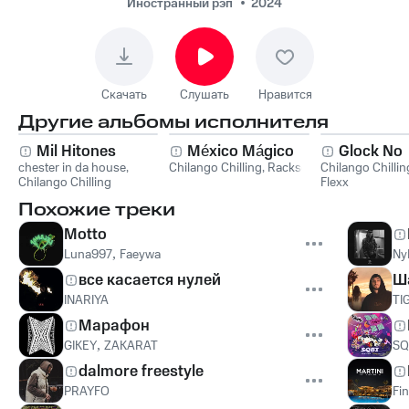
Иностранный рэп
2024
Скачать
Слушать
Нравится
Другие альбомы исполнителя
Mil Hitones
México Mágico
Glock No
chester in da house
,
Chilango Chilling
,
Rackse
Chilango Chillin
Chilango Chilling
Flexx
Похожие треки
Motto
Luna997
,
Faeywa
Ny
все касается нулей
Ш
INARIYA
TI
Марафон
GIKEY
,
ZAKARAT
SQ
dalmore freestyle
PRAYFO
Fi