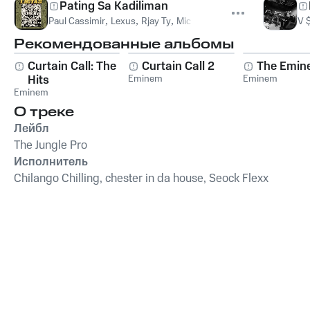
Pating Sa Kadiliman
Paul Cassimir
,
Lexus
,
Rjay Ty
,
Mic Rahman
,
Dz SVG
,
Bawal Cl
V 
Рекомендованные альбомы
Curtain Call: The
Curtain Call 2
The Emin
Hits
Eminem
Eminem
Eminem
О треке
Лейбл
The Jungle Pro
Исполнитель
Chilango Chilling, chester in da house, Seock Flexx