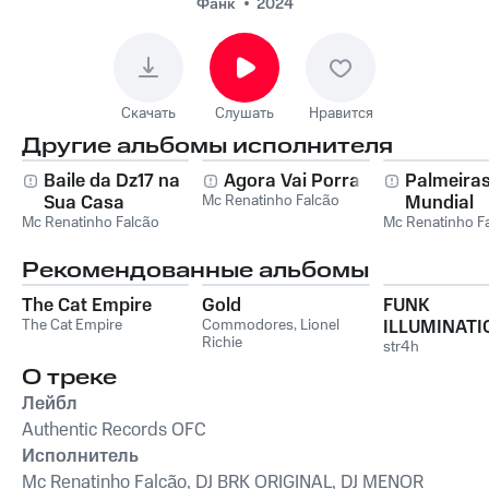
Autenticada Axie
Фанк
2024
Infinity
Скачать
Слушать
Нравится
Другие альбомы исполнителя
Baile da Dz17 na
Agora Vai Porra
Palmeira
Sua Casa
Mc Renatinho Falcão
Mundial
Mc Renatinho Falcão
Mc Renatinho F
Рекомендованные альбомы
The Cat Empire
Gold
FUNK
The Cat Empire
Commodores
,
Lionel
ILLUMINATI
Richie
str4h
О треке
Лейбл
Authentic Records OFC
Исполнитель
Mc Renatinho Falcão, DJ BRK ORIGINAL, DJ MENOR