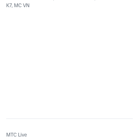
K7, MC VN
MTС Live