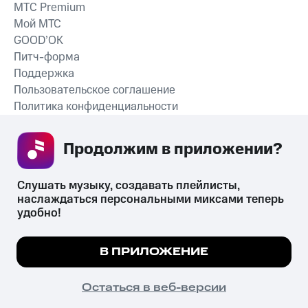
MTС Premium
Мой МТС
GOOD’OK
Питч-форма
Поддержка
Пользовательское соглашение
Политика конфиденциальности
Рекомендательные технологии
Продолжим в приложении? 
СКАЧАТЬ ПРИЛОЖЕНИЕ
Слушать музыку, создавать плейлисты, 
наслаждаться персональными миксами теперь 
удобно!
Незаконное потребление наркотических средств,
психотропных веществ, их аналогов причиняет вред здоровью,
Мы используем куки, чтобы на сайте все
В ПРИЛОЖЕНИЕ
их незаконный оборот запрещён и влечёт установленную
работало.
Подробнее
законодательством ответственность.
© 2026 ООО «КИОН».
ПОНЯТНО
Остаться в веб-версии
Все права защищены
18+
Главная
В приложение
Избранное