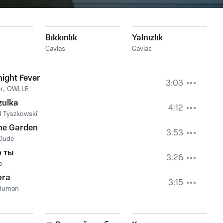
Bıkkınlık
Yalnızlık
Cavlas
Cavlas
ight Fever
3:03
r
,
OWLLE
zulka
4:12
d Tyszkowski
he Garden
3:53
 Dude
о ты
3:26
в
ora
3:15
Human