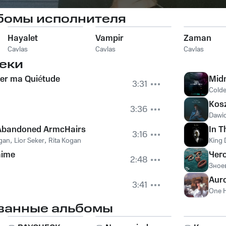
бомы исполнителя
Hayalet
Vampir
Zaman
Cavlas
Cavlas
Cavlas
еки
ler ma Quiétude
Midn
3:31
Colde
Kos
3:36
Dawi
f Abandoned ArmcHairs
In T
3:16
ogan
,
Lior Seker
,
Rita Kogan
King
aime
Чег
2:48
Зное
Aur
3:41
One 
ванные альбомы