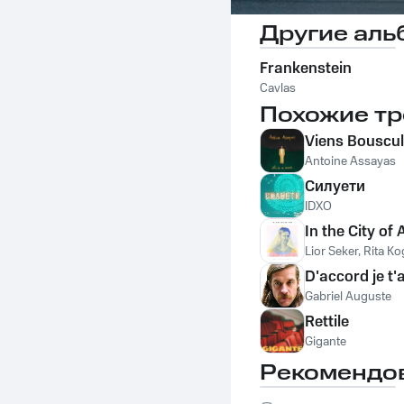
Другие аль
Frankenstein
Cavlas
Похожие тр
Viens Bouscu
Antoine Assayas
Силуети
IDXO
In the City o
Lior Seker, Rita K
D'accord je t'
Gabriel Auguste
Rettile
Gigante
Рекомендо