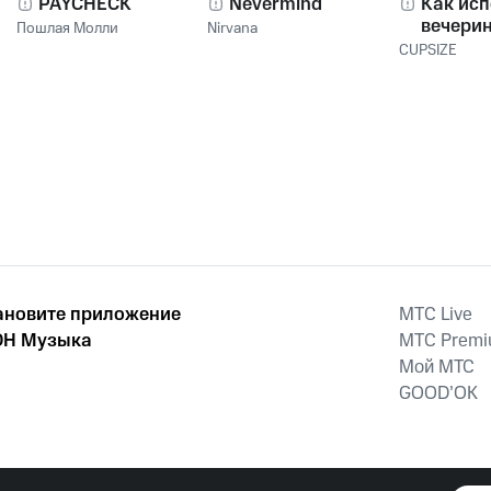
PAYCHECK
Nevermind
Как исп
вечери
Пошлая Молли
Nirvana
CUPSIZE
ановите приложение
MTС Live
Н Музыка
MTС Prem
Мой МТС
GOOD’OK