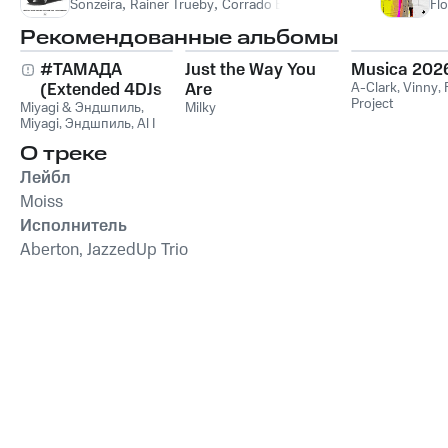
Sonzeira
,
Rainer Trueby
,
Corrado Bucci
,
TRUCCY
Fl
Рекомендованные альбомы
#ТАМАДА
Just the Way You
Musica 202
(Extended 4DJs
Are
A-Clark
,
Vinny
,
Project
Miyagi & Эндшпиль
Pack)
,
Milky
Miyagi
,
Эндшпиль
,
Al I
Bo
,
Wooshendoo
О треке
Лейбл
Moiss
Исполнитель
Aberton, JazzedUp Trio