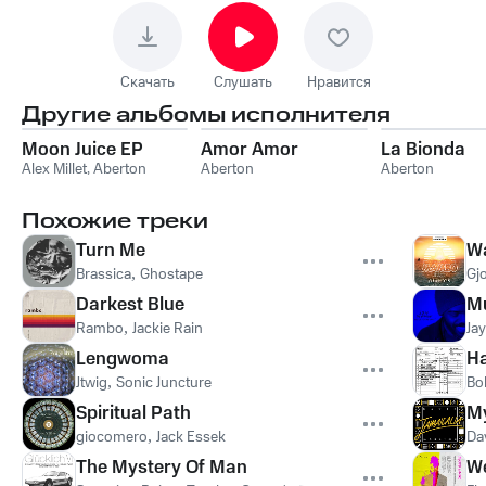
Скачать
Слушать
Нравится
Другие альбомы исполнителя
Moon Juice EP
Amor Amor
La Bionda
Alex Millet
,
Aberton
Aberton
Aberton
Похожие треки
Turn Me
Wa
Brassica
,
Ghostape
Gj
Darkest Blue
Mu
Rambo
,
Jackie Rain
Ja
Lengwoma
Ha
Jtwig
,
Sonic Juncture
Bo
Spiritual Path
My
giocomero
,
Jack Essek
Da
The Mystery Of Man
W