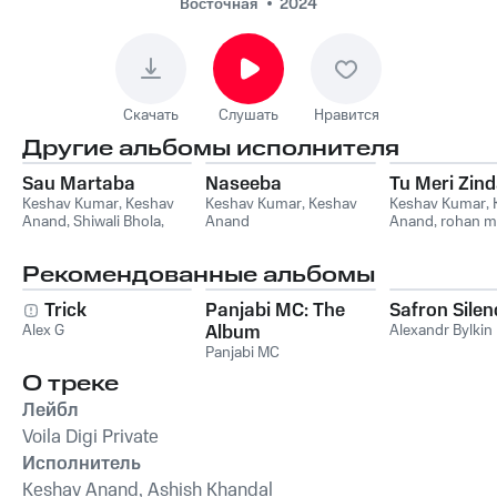
Восточная
2024
Скачать
Слушать
Нравится
Другие альбомы исполнителя
Sau Martaba
Naseeba
Tu Meri Zind
Keshav Kumar
,
Keshav
Keshav Kumar
,
Keshav
Keshav Kumar
,
Anand
,
Shiwali Bhola
,
Anand
Anand
,
rohan m
Rewant Dagar
Kate Sharma
,
Hr
Рекомендованные альбомы
Trick
Panjabi MC: The
Safron Silen
Alex G
Album
Alexandr Bylkin
Panjabi MC
О треке
Лейбл
Voila Digi Private
Исполнитель
Keshav Anand, Ashish Khandal