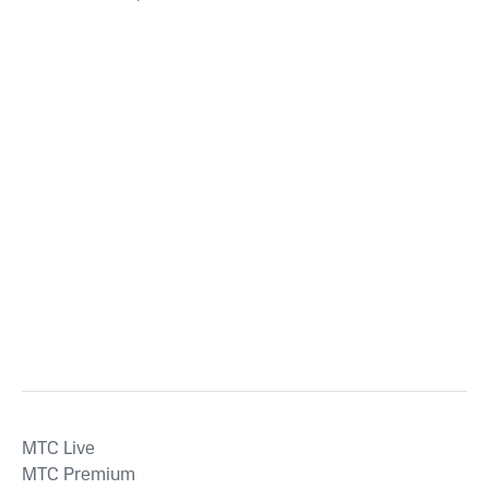
MTС Live
MTС Premium