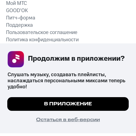
Мой МТС
GOOD’OK
Питч-форма
Поддержка
Пользовательское соглашение
Политика конфиденциальности
Рекомендательные технологии
Продолжим в приложении? 
СКАЧАТЬ ПРИЛОЖЕНИЕ
Слушать музыку, создавать плейлисты, 
наслаждаться персональными миксами теперь 
удобно!
Незаконное потребление наркотических средств,
психотропных веществ, их аналогов причиняет вред здоровью,
Мы используем куки, чтобы на сайте все
В ПРИЛОЖЕНИЕ
их незаконный оборот запрещён и влечёт установленную
работало.
Подробнее
законодательством ответственность.
© 2026 ООО «КИОН».
ПОНЯТНО
Остаться в веб-версии
Все права защищены
18+
Главная
В приложение
Избранное