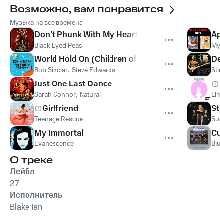
Возможно, вам понравится
Музыка на все времена
Don't Phunk With My Heart
Ap
Black Eyed Peas
My
World Hold On (Children of the Sky)
De
Bob Sinclar
,
Steve Edwards
St
Just One Last Dance
Sarah Connor
,
Natural
Lim
Girlfriend
St
Teenage Rescue
Su
My Immortal
Cu
Evanescence
Bl
О треке
Лейбл
27
Исполнитель
Blake Ian