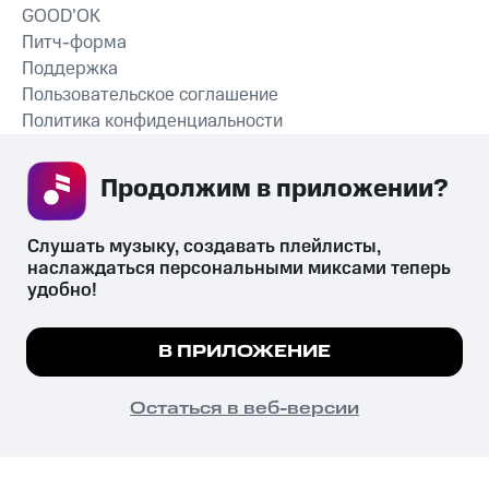
GOOD’OK
Питч-форма
Поддержка
Пользовательское соглашение
Политика конфиденциальности
Рекомендательные технологии
Продолжим в приложении? 
СКАЧАТЬ ПРИЛОЖЕНИЕ
Слушать музыку, создавать плейлисты, 
наслаждаться персональными миксами теперь 
удобно!
Незаконное потребление наркотических средств,
психотропных веществ, их аналогов причиняет вред здоровью,
Мы используем куки, чтобы на сайте все
В ПРИЛОЖЕНИЕ
их незаконный оборот запрещён и влечёт установленную
работало.
Подробнее
законодательством ответственность.
© 2026 ООО «КИОН».
ПОНЯТНО
Остаться в веб-версии
Все права защищены
18+
Главная
В приложение
Избранное