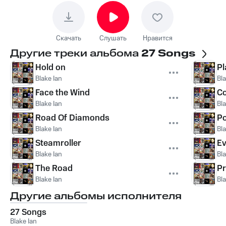
Скачать
Слушать
Нравится
Другие треки альбома
27 Songs
Hold on
Pl
Blake Ian
Bla
Face the Wind
Co
Blake Ian
Bla
Road Of Diamonds
Po
Blake Ian
Bla
Steamroller
Ev
Blake Ian
Bla
The Road
Pr
Blake Ian
Bla
Другие альбомы исполнителя
27 Songs
Blake Ian