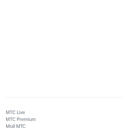
MTС Live
MTС Premium
Мой МТС