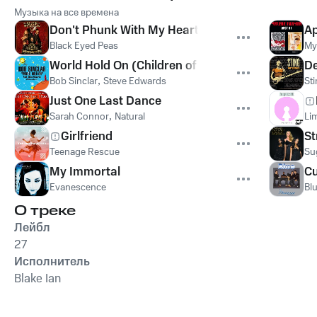
Музыка на все времена
Don't Phunk With My Heart
Ap
Black Eyed Peas
My
World Hold On (Children of the Sky)
De
Bob Sinclar
,
Steve Edwards
St
Just One Last Dance
Sarah Connor
,
Natural
Lim
Girlfriend
St
Teenage Rescue
Su
My Immortal
Cu
Evanescence
Bl
О треке
Лейбл
27
Исполнитель
Blake Ian