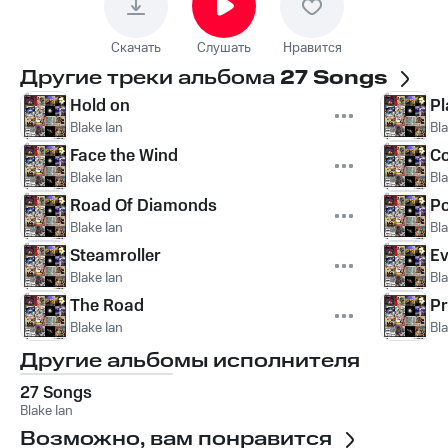
Скачать
Слушать
Нравится
Другие треки альбома
27 Songs
Hold on
Pl
Blake Ian
Bla
Face the Wind
Co
Blake Ian
Bla
Road Of Diamonds
Po
Blake Ian
Bla
Steamroller
Ev
Blake Ian
Bla
The Road
Pr
Blake Ian
Bla
Другие альбомы исполнителя
27 Songs
Blake Ian
Возможно, вам понравится