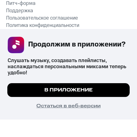
Питч-форма
Поддержка
Пользовательское соглашение
Политика конфиденциальности
Рекомендательные технологии
Продолжим в приложении? 
СКАЧАТЬ ПРИЛОЖЕНИЕ
Слушать музыку, создавать плейлисты, 
наслаждаться персональными миксами теперь 
удобно!
Незаконное потребление наркотических средств,
психотропных веществ, их аналогов причиняет вред здоровью,
Мы используем куки, чтобы на сайте все
В ПРИЛОЖЕНИЕ
их незаконный оборот запрещён и влечёт установленную
работало.
Подробнее
законодательством ответственность.
© 2026 ООО «КИОН».
ПОНЯТНО
Остаться в веб-версии
Все права защищены
18+
Главная
В приложение
Избранное