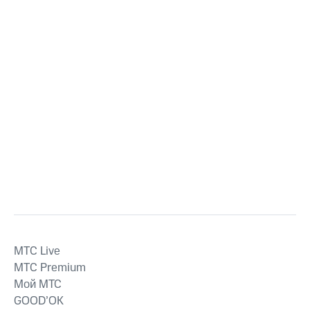
MTС Live
MTС Premium
Мой МТС
GOOD’OK