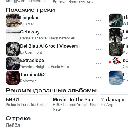
Shoggy
,
Smile Demon
,
Embryo
,
Nameless
,
Vox
Society Destroyerz
,
Похожие треки
Sp3ctat0r
Liegekur
Th
Ego Axe
Wil
Getaway
I
Michel Banabila
,
Machinefabriek
Ne
Del Blau Al Groc I Viceversa
Fi
Ex Continent
Ap
Extraslope
s
Yawning Heights
,
Basic Helix
Qe
Terminal#2
Ir
Robotron
Di
Рекомендованные альбомы
БИЗИ
Movin' To The Sun
damage
Police In Paris
,
Ida Galich
HUGEL
,
Imael Angel
,
Ultra
Kai Angel
Nate
О треке
Лейбл