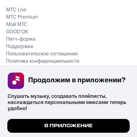
MTС Live
MTС Premium
Мой МТС
GOOD’OK
Питч-форма
Поддержка
Пользовательское соглашение
Политика конфиденциальности
Рекомендательные технологии
Продолжим в приложении? 
СКАЧАТЬ ПРИЛОЖЕНИЕ
Слушать музыку, создавать плейлисты, 
наслаждаться персональными миксами теперь 
удобно!
Незаконное потребление наркотических средств,
психотропных веществ, их аналогов причиняет вред здоровью,
Мы используем куки, чтобы на сайте все
В ПРИЛОЖЕНИЕ
их незаконный оборот запрещён и влечёт установленную
работало.
Подробнее
законодательством ответственность.