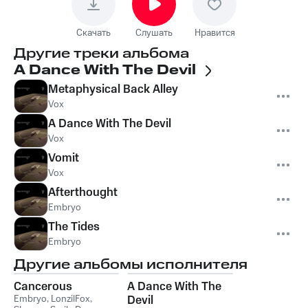
Скачать
Слушать
Нравится
Другие треки альбома
A Dance With The Devil
Metaphysical Back Alley
Vox
A Dance With The Devil
Vox
Vomit
Vox
Afterthought
Embryo
The Tides
Embryo
Другие альбомы исполнителя
Cancerous
A Dance With The
Embryo
,
LonzilFox
,
Devil