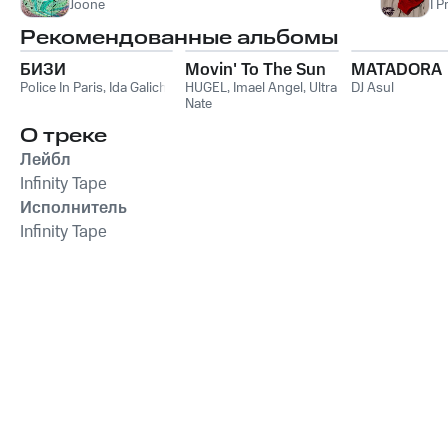
Joone
I 
Рекомендованные альбомы
БИЗИ
Movin' To The Sun
MATADORA
Police In Paris
,
Ida Galich
HUGEL
,
Imael Angel
,
Ultra
DJ Asul
Nate
О треке
Лейбл
Infinity Tape
Исполнитель
Infinity Tape