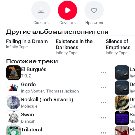
Скачать
Слушать
Нравится
Другие альбомы исполнителя
Falling in a Dream
Existence in the
Silence of
Infinity Tape
Darkness
Emptiness
Infinity Tape
Infinity Tape
Похожие треки
El Burgués
La
TKUZ
Jav
Gordo
De
Iñigo Vontier
,
Thomass Jackson
Jav
Rockall (Torb Rework)
Dr
Molecule
Cl
Swan
Su
Blancah
Mo
Trilateral
Sh