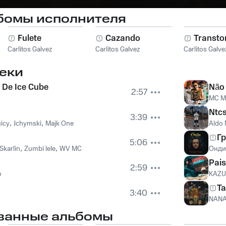
бомы исполнителя
Fulete
Cazando
Transto
Carlitos Galvez
Carlitos Galvez
Carlitos Galve
еки
 De Ice Cube
Não 
2:57
MC Ma
Ntc
3:39
icy
,
Jchymski
,
Majk One
Aldo
Г
5:06
Skarlin
,
Zumbi lele
,
WV MC
Онди
Pais
2:59
o
KAZU
Ta
3:40
NAN
ванные альбомы