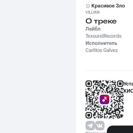
Красивое Зло
VILLIAN
О треке
Лейбл
TexoundRecords
Исполнитель
Carlitos Galvez
Уст
КИО