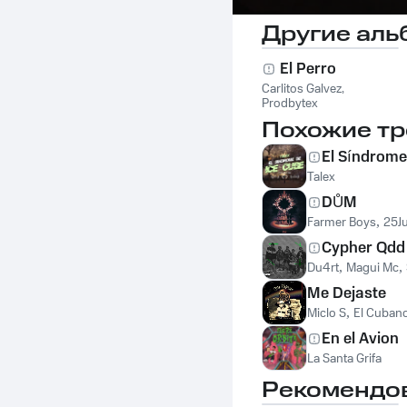
Другие аль
El Perro
Carlitos Galvez
,
Prodbytex
Похожие тр
El Síndrome
Talex
DŮM
Farmer Boys
,
25Ju
Cypher Qdd
Du4rt
,
Magui Mc
,
Me Dejaste
Miclo S
,
El Cuban
En el Avion
La Santa Grifa
Рекомендо