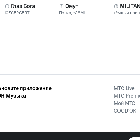
Глаз Бога
Омут
MILITA
ICEGERGERT
Полка
,
YASMI
тёмный при
ановите приложение
MTС Live
Н Музыка
MTС Prem
Мой МТС
GOOD’OK