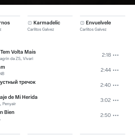
rnos
Karmadelic
Envuelvele
z
Carlitos Galvez
Carlitos Galvez
Tem Volta Mais
2:18
grin da ZS
,
Vivari
sm
2:44
 NB
рустный тречок
2:40
aje de Mi Herida
3:02
,
Penyair
n Bien
2:50
A