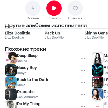
Скачать
Слушать
Нравится
Другие альбомы исполнителя
Eliza Doolittle
Pack Up
Skinny Gene
Eliza Doolittle
Eliza Doolittle
Eliza Doolittle
Похожие треки
Deep Sleep
M
Nabiha
Ca
Needy Boy
A 
Ronya
Le
Back to the Dark
I 
Nhala
Je
Dramatic
D
Gabi Ammirato
Ti
Do My Thing