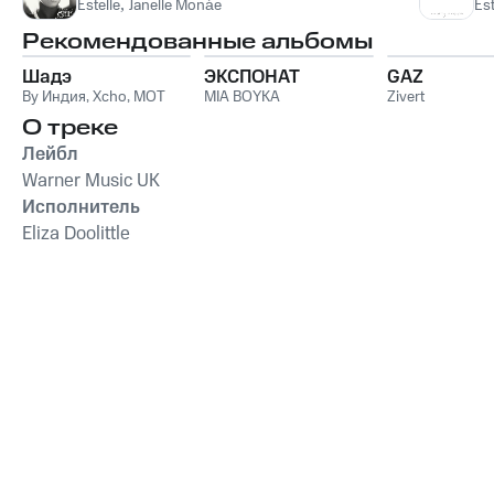
Estelle
,
Janelle Monáe
Es
Рекомендованные альбомы
Шадэ
ЭКСПОНАТ
GAZ
By Индия
,
Xcho
,
MOT
MIA BOYKA
Zivert
О треке
Лейбл
Warner Music UK
Исполнитель
Eliza Doolittle