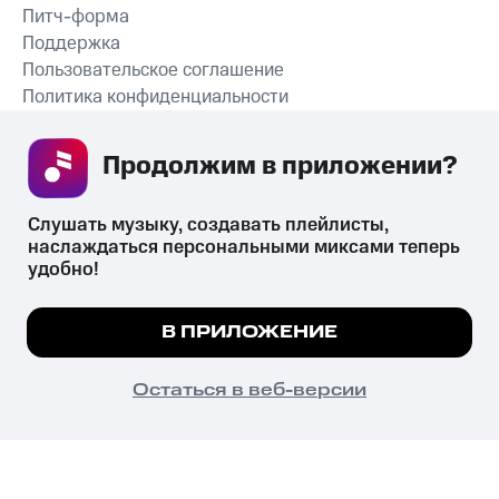
Питч-форма
Поддержка
Пользовательское соглашение
Политика конфиденциальности
Рекомендательные технологии
Продолжим в приложении? 
СКАЧАТЬ ПРИЛОЖЕНИЕ
Слушать музыку, создавать плейлисты, 
наслаждаться персональными миксами теперь 
удобно!
Незаконное потребление наркотических средств,
психотропных веществ, их аналогов причиняет вред здоровью,
Мы используем куки, чтобы на сайте все
В ПРИЛОЖЕНИЕ
их незаконный оборот запрещён и влечёт установленную
работало.
Подробнее
законодательством ответственность.
© 2026 ООО «КИОН».
ПОНЯТНО
Остаться в веб-версии
Все права защищены
18+
Главная
В приложение
Избранное