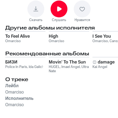
Скачать
Слушать
Нравится
Другие альбомы исполнителя
To Feel Alive
High
I See You
Omarciso
Omarciso
Omarciso
,
Cans
Рекомендованные альбомы
БИЗИ
Movin' To The Sun
damage
Police In Paris
,
Ida Galich
HUGEL
,
Imael Angel
,
Ultra
Kai Angel
Nate
О треке
Лейбл
Omarciso
Исполнитель
Omarciso