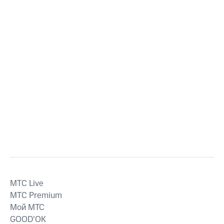
MTС Live
MTС Premium
Мой МТС
GOOD’OK