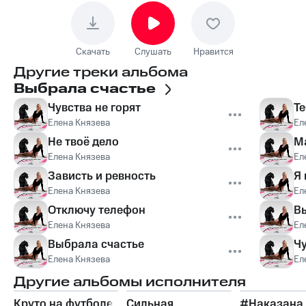
Скачать
Слушать
Нравится
Другие треки альбома
Выбрала счастье
Чувства не горят
Те
Елена Князева
Ел
Не твоё дело
М
Елена Князева
Ел
Зависть и ревность
Я 
Елена Князева
Ел
Отключу телефон
В
Елена Князева
Ел
Выбрала счастье
Чу
Елена Князева
Ел
Другие альбомы исполнителя
Круто на футболе
Сильная
#Наказана