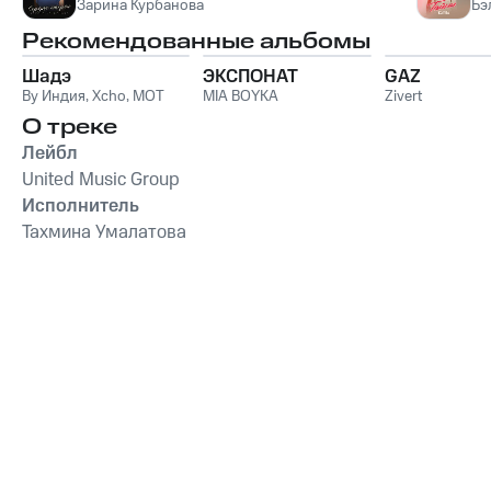
Зарина Курбанова
Бэ
Рекомендованные альбомы
Шадэ
ЭКСПОНАТ
GAZ
By Индия
,
Xcho
,
MOT
MIA BOYKA
Zivert
О треке
Лейбл
United Music Group
Исполнитель
Тахмина Умалатова