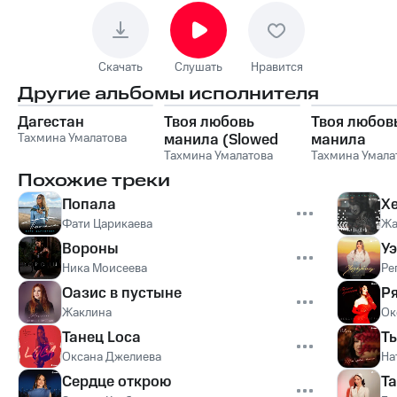
Скачать
Слушать
Нравится
Другие альбомы исполнителя
Дагестан
Твоя любовь
Твоя любов
Тахмина Умалатова
манила (Slowed
манила
Version)
Тахмина Умалатова
Тахмина Умала
Похожие треки
Попала
Х
Фати Царикаева
Жа
Вороны
У
Ника Моисеева
Ре
Оазис в пустыне
Р
Жаклина
Ок
Танец Loca
Ты
Оксана Джелиева
На
Сердце открою
Т