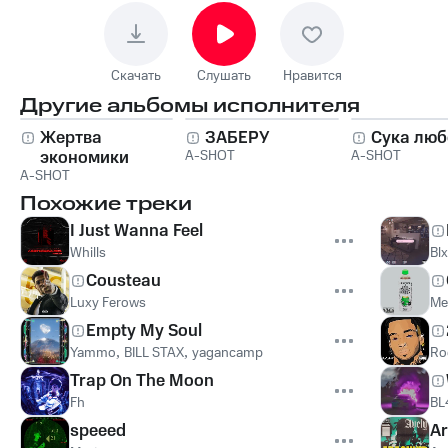
Скачать
Слушать
Нравится
Другие альбомы исполнителя
Жертва
ЗАБЕРУ
Сука люб
экономики
A-SHOT
A-SHOT
A-SHOT
Похожие треки
I Just Wanna Feel
Whills
Bl
Cousteau
Luxy Ferows
Me
Empty My Soul
Yammo
,
BILL STAX
,
yagancamp
Ro
Trap On The Moon
Fh
BL
speeed
Ar