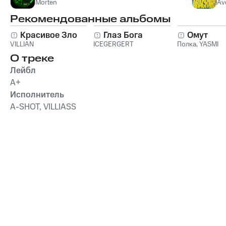
Morten
Av
Рекомендованные альбомы
Красивое Зло
Глаз Бога
Омут
VILLIAN
ICEGERGERT
Полка
,
YASMI
О треке
Лейбл
A+
Исполнитель
A-SHOT, VILLIASS