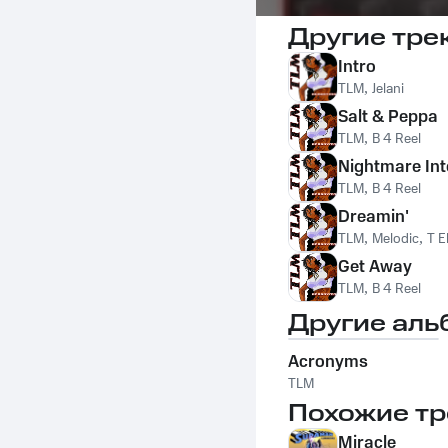
Другие тре
Intro
TLM
,
Jelani
Salt & Peppa
TLM
,
B 4 Reel
Nightmare Int
TLM
,
B 4 Reel
Dreamin'
TLM
,
Melodic
,
T E
Get Away
TLM
,
B 4 Reel
Другие аль
Acronyms
TLM
Похожие тр
Miracle