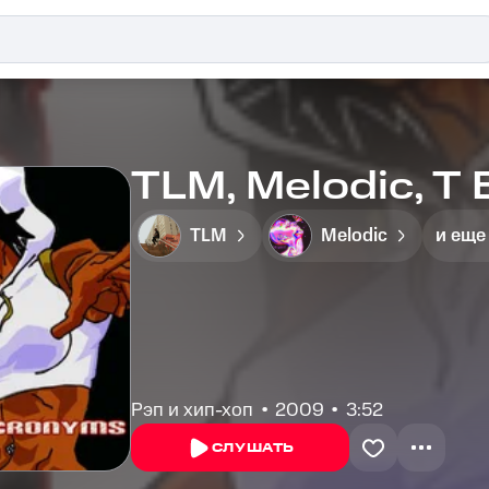
TLM, Melodic, T E
TLM
Melodic
и еще
Рэп и хип-хоп
2009
3:52
СЛУШАТЬ