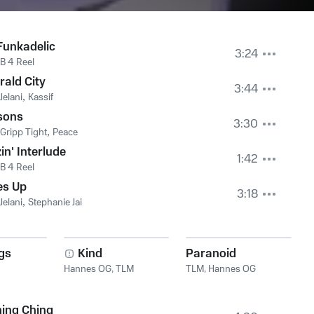
Funkadelic
3:24
B 4 Reel
ald City
3:44
Jelani
,
Kassif
sons
3:30
Gripp Tight
,
Peace
in' Interlude
1:42
B 4 Reel
es Up
3:18
Jelani
,
Stephanie Jai
gs
Kind
Paranoid
Hannes OG
,
TLM
TLM
,
Hannes OG
ing Ching