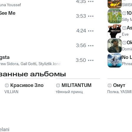
4:35
na Youssef
SWIS
 See Me
10
3:53
Silly 
As
4:24
Eve
O
3:56
Domi
gsta
No 
3:50
rew Sidora
,
Gail Gotti
,
Styliztik Jones
Phre
ванные альбомы
Красивое Зло
MILITANTUM
Омут
VILLIAN
тёмный принц
Полка
,
YASMI
elani