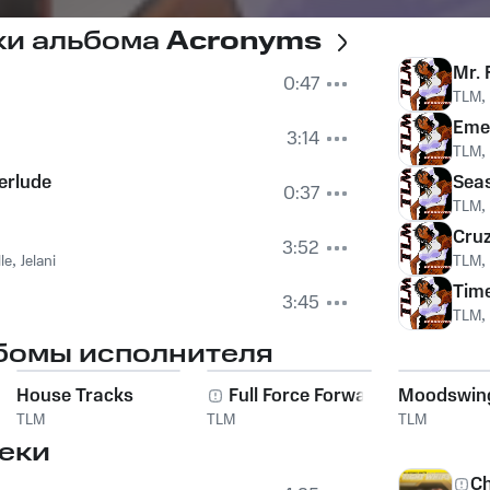
ки альбома
Acronyms
Mr. 
0:47
TLM
,
Emer
3:14
TLM
,
erlude
Sea
0:37
TLM
,
Cruz
3:52
lle
,
Jelani
TLM
,
Tim
3:45
TLM
,
бомы исполнителя
House Tracks
Full Force Forward
Moodswin
TLM
TLM
TLM
еки
Ch