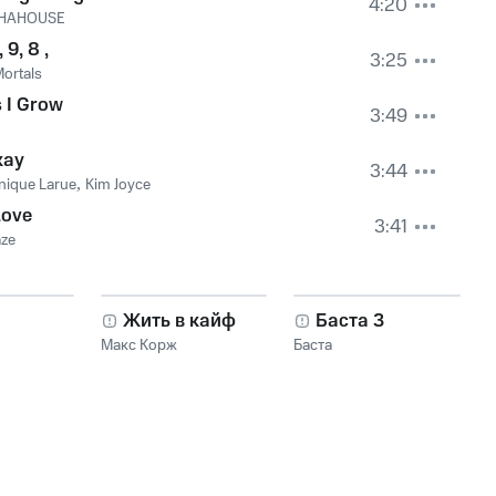
4:20
HAHOUSE
, 9, 8 ,
3:25
Mortals
 I Grow
3:49
kay
3:44
nique Larue
,
Kim Joyce
Love
3:41
aze
Жить в кайф
Баста 3
Макс Корж
Баста