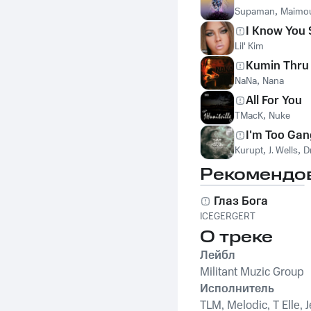
Supaman
,
Maimou
I Know You
Lil' Kim
Kumin Thru
NaNa
,
Nana
All For You
TMacK
,
Nuke
I'm Too Gan
Kurupt
,
J. Wells
,
D
Рекомендо
Глаз Бога
ICEGERGERT
О треке
Лейбл
Militant Muzic Group
Исполнитель
TLM, Melodic, T Elle, J