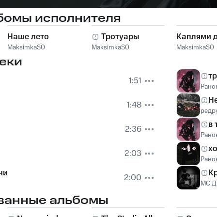
бомы исполнителя
Наше лето
Тротуары
Каплями 
MaksimkaS0
MaksimkaS0
MaksimkaS0
еки
тр
1:51
Рано
Н
1:48
редр
в 
2:36
Рано
хо
2:03
Рано
ни
К
2:00
МС Д
ванные альбомы