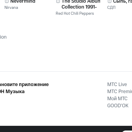
Nevermind
The Studio Album
Сыпь, г
Collection 1991-
Nirvana
СДП
2011
Red Hot Chili Peppers
tion
ановите приложение
MTС Live
Н Музыка
MTС Prem
Мой МТС
GOOD’OK