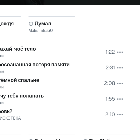
дождя
Думал
MaksimkaS0
ахай моё тело
1:22
ки
еосознанная потеря памяти
2:31
ум
тёмной спальне
2:08
ки
чу тебя полапать
1:55
ки
ровь?
2:10
ИСКОТЕКА