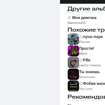
Другие аль
Моя девочка
MaksimkaS0
Похожие тр
луна-парк
Раноки
Прости!
Mleck
Pills
хватит плакать
Ты знаешь
Simonusss
Фобия жиз
Shy Love
Рекомендо