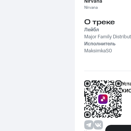
Nirvana
Nirvana
О треке
Лейбл
Major Family Distribu
Исполнитель
MaksimkaS0
Уст
КИО